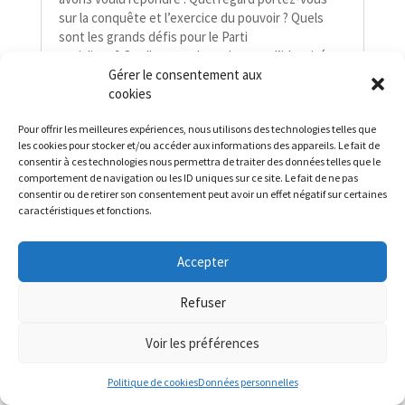
sur la conquête et l’exercice du pouvoir ? Quels
sont les grands défis pour le Parti
socialiste ? Quelles sont les valeurs et l’identité
Gérer le consentement aux
des socialistes ? Quels sont les grands défis pour
cookies
la France ? Comment vois-​​tu notre pays dans
20 ans ?
Pour offrir les meilleures expériences, nous utilisons des technologies telles que
les cookies pour stocker et/ou accéder aux informations des appareils. Le fait de
consentir à ces technologies nous permettra de traiter des données telles que le
comportement de navigation ou les ID uniques sur ce site. Le fait de ne pas
consentir ou de retirer son consentement peut avoir un effet négatif sur certaines
caractéristiques et fonctions.
Accepter
Refuser
Voir les préférences
Les grands défis pour le Parti
socialiste : rompre son huis clos
Politique de cookies
Données personnelles
préféré