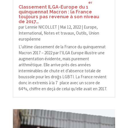
er
Classement ILGA-​​Europe du 1
quinquennat Macron : la France
toujours pas revenue à son niveau
de 2017…
par
Lennie NICOLLET
|
Mai 12, 2022
|
Europe
,
International
,
Notes et travaux
,
Outils
,
Union
européenne
L’ultime classement de la France du quinquennat
Macron 2017 – 2022 par l’ILGA Europe illustre une
augmentation évidente, mais purement
arithmétique. Elle arrive près des années
interminables de chute et d’absence totale de
boussole pour les droits LGBTI. La France revient
e
donc in extremis à la 7
place avec un score de
64 %, chiffre en deçà de celui qu’elle avait en 2017.