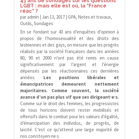
43 ans de sondages sur les questions
LGBT : mais elle est où, la “France
réac” ?
par
admin
|
Jan 13, 2017
|
GPA
,
Notes et travaux
,
Outils
,
Sondages
En se fondant sur 43 ans d’enquêtes d’opinion à
propos de l’homosexualité et des droits des
lesbiennes et des gays, on mesure que les progrès
réalisés par la société françaises dans les années
80, 90 et 2000 n’ont pas été remis en cause
significativement par l’argent et l’énergie
dépensés par les réactionnaires ces dernières
années.
Les positions libérales et
émancipatrices demeurent nettement
majoritaires. Comme souvent, la société
avance d’un pas plus vif que ses dirigeant·e·s.
Comme sur le droit des femmes, les progressistes
de tous horizons doivent rester mobilisés et
offensifs dans le combat pour les valeurs d’égalité,
d’émancipation des individus, de progrès, de
laïcité. C’est ce qu’attend une large majorité de
nos concitoyen·ne·s.