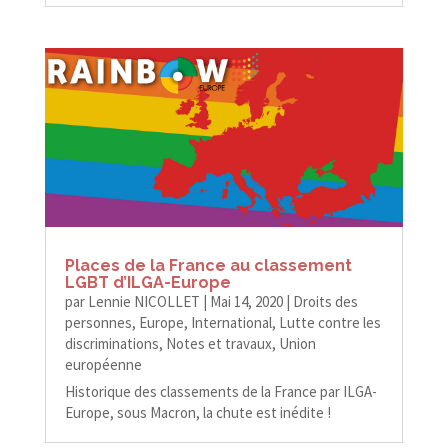
Places de la France au classement
LGBT d’ILGA-Europe
par
Lennie NICOLLET
|
Mai 14, 2020
|
Droits des
personnes
,
Europe
,
International
,
Lutte contre les
discriminations
,
Notes et travaux
,
Union
européenne
Historique des classements de la France par ILGA-​​
Europe, sous Macron, la chute est inédite !