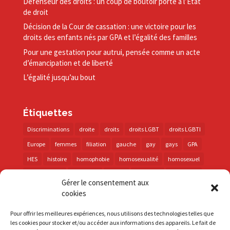
Défenseur des droits : un coup de boutoir porté à l’État
de droit
Décision de la Cour de cassation : une victoire pour les
droits des enfants nés par GPA et l’égalité des familles
Pour une gestation pour autrui, pensée comme un acte
d’émancipation et de liberté
L’égalité jusqu’au bout
Étiquettes
Discriminations
droite
droits
droits LGBT
droits LGBTI
Europe
femmes
filiation
gauche
gay
gays
GPA
HES
histoire
homophobie
homosexualité
homosexuel
international
intersexes
justice
lesbienne
lesbiennes
Gérer le consentement aux
LGBT
LGBTI
lutte contre les discriminations
macron
cookies
marche des fiertés
mémoire
parentalité
parti socialiste
Pour offrir les meilleures expériences, nous utilisons des technologies telles que
personnes trans
PMA
police
propositions
prévention
les cookies pour stocker et/ou accéder aux informations des appareils. Le fait de