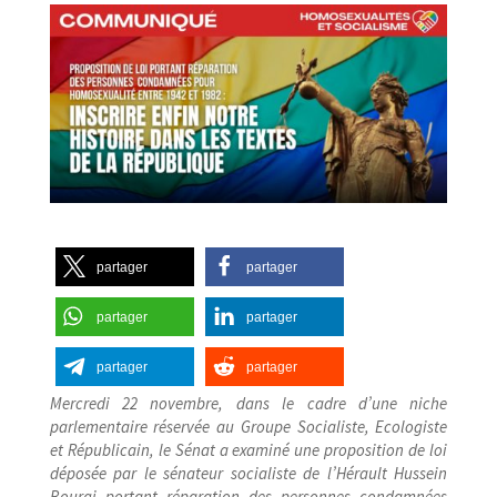
partager
partager
partager
partager
partager
partager
Mercredi 22 novembre, dans le cadre d’une niche
parlementaire réservée au Groupe Socialiste, Ecologiste
et Républicain, le Sénat a examiné une proposition de loi
déposée par le sénateur socialiste de l’Hérault Hussein
Bourgi portant réparation des personnes condamnées