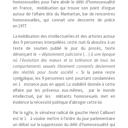
homosexuelles pour faire abolir le délit d’homosexualité
en France, mobilisation qui trouve son point d’orgue
autour de l’affaire dite du Manhattan, bar de rencontres
homosexuelles, qui connait une descente de police
en 1977.
La mobilisation des intellectuel
·
les et des artistes autour
des 9 personnes interpellées cette nuit-​là aboutira à un
texte de soutien publié le jour du procès, texte
dénonçant le
« déploiement judiciaire
(…)
à une époque
où l’évolution des mœurs et la tolérance de tous les
comportements sexuels librement consentis deviennent
des réalités pour toute société »
. Si la peine reste
symbolique, les 9 personnes sont pourtant condamnées
er
en 1
instance puis en appel. La visibilité donnée à cette
affaire par les prévenus eux-​mêmes, par le monde
intellectuel, par les militants homosexuels met en
évidence la nécessité politique d’abroger cette loi.
Par la suite, le sénateur radical de gauche Henri Caillavet
er
est le 1
à vouloir mettre à l’ordre du jour parlementaire
un débat sur la suppression du délit d’homosexualité qui