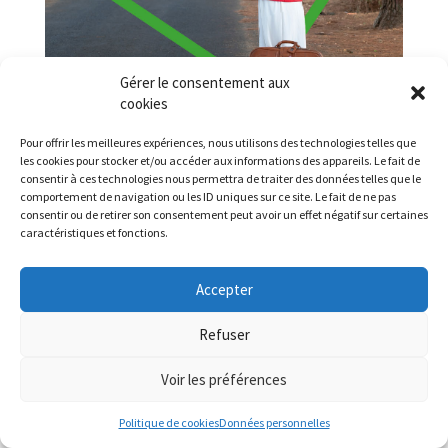
Gérer le consentement aux
cookies
Départementales et régionales 2021 :
Pour offrir les meilleures expériences, nous utilisons des technologies telles que
aménagement du territoire et
les cookies pour stocker et/ou accéder aux informations des appareils. Le fait de
transports non urbains
consentir à ces technologies nous permettra de traiter des données telles que le
Les questions d’aménagement du territoire et de
comportement de navigation ou les ID uniques sur ce site. Le fait de ne pas
transports peuvent paraitre éloignées des
consentir ou de retirer son consentement peut avoir un effet négatif sur certaines
thématiques LGBTI+, mais c’est la connexion
caractéristiques et fonctions.
entre les bassins de vie et les individus et leur
qualité, qui permettront un cadre de vie plus
Accepter
émancipateur et sans discrimination.
Refuser
Voir les préférences
Départementales et régionales 2021 :
chartes et certifications
Politique de cookies
Données personnelles
Pour améliorer ses services aux citoyen·nes, les