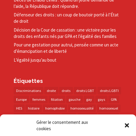
l’aide, la République doit répondre.
Défenseur des droits : un coup de boutoir porté à l’État
de droit
Décision de la Cour de cassation : une victoire pour les
droits des enfants nés par GPA et l’égalité des familles
Pour une gestation pour autrui, pensée comme un acte
d’émancipation et de liberté
L’égalité jusqu’au bout
Étiquettes
Discriminations
droite
droits
droits LGBT
droits LGBTI
Europe
femmes
filiation
gauche
gay
gays
GPA
HES
histoire
homophobie
homosexualité
homosexuel
international
intersexes
justice
lesbienne
lesbiennes
Gérer le consentement aux
LGBT
LGBTI
lutte contre les discriminations
macron
cookies
marche des fiertés
mémoire
parentalité
parti socialiste