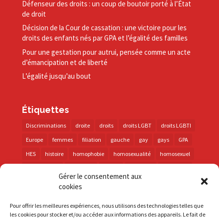
Défenseur des droits : un coup de boutoir porté à l’État
de droit
Décision de la Cour de cassation : une victoire pour les
droits des enfants nés par GPA et l’égalité des familles
Pour une gestation pour autrui, pensée comme un acte
d’émancipation et de liberté
L’égalité jusqu’au bout
Étiquettes
Discriminations
droite
droits
droits LGBT
droits LGBTI
Europe
femmes
filiation
gauche
gay
gays
GPA
HES
histoire
homophobie
homosexualité
homosexuel
international
intersexes
justice
lesbienne
lesbiennes
Gérer le consentement aux
LGBT
LGBTI
lutte contre les discriminations
macron
cookies
marche des fiertés
mémoire
parentalité
parti socialiste
Pour offrir les meilleures expériences, nous utilisons des technologies telles que
personnes trans
PMA
police
propositions
prévention
les cookies pour stocker et/ou accéder aux informations des appareils. Le fait de