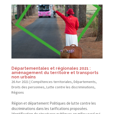
Départementales et régionales 2021 :
aménagement du territoire et transports
non urbains
26 Avr 2021
|
Compétences territoriales
,
Départements
,
Droits des personnes
,
Lutte contre les discriminations
,
Régions
Région et département Politiques de lutte contre les
discriminations dans les tarifications proposées.
Identification de structures publiques en milieu rural qui