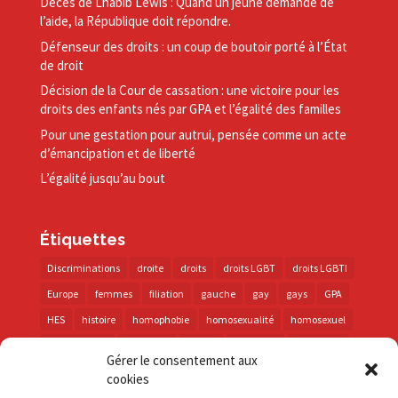
Décès de Lhabib Lewis : Quand un jeune demande de
l’aide, la République doit répondre.
Défenseur des droits : un coup de boutoir porté à l’État
de droit
Décision de la Cour de cassation : une victoire pour les
droits des enfants nés par GPA et l’égalité des familles
Pour une gestation pour autrui, pensée comme un acte
d’émancipation et de liberté
L’égalité jusqu’au bout
Étiquettes
Discriminations
droite
droits
droits LGBT
droits LGBTI
Europe
femmes
filiation
gauche
gay
gays
GPA
HES
histoire
homophobie
homosexualité
homosexuel
international
intersexes
justice
lesbienne
lesbiennes
Gérer le consentement aux
LGBT
LGBTI
lutte contre les discriminations
macron
cookies
marche des fiertés
mémoire
parentalité
parti socialiste