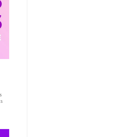
es
ts