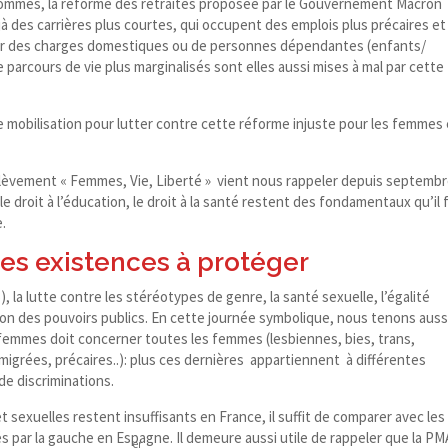
hommes, la réforme des retraites proposée par le Gouvernement Macron
à des carrières plus courtes, qui occupent des emplois plus précaires et
uper des charges domestiques ou de personnes dépendantes (enfants/​
arcours de vie plus marginalisés sont elles aussi mises à mal par cette
 mobilisation pour lutter contre cette réforme injuste pour les femmes 
oulèvement « Femmes, Vie, Liberté » vient nous rappeler depuis septemb
 le droit à l’éducation, le droit à la santé restent des fondamentaux qu’il 
e.
 des existences à protéger
, la lutte contre les stéréotypes de genre, la santé sexuelle, l’égalité
ion des pouvoirs publics. En cette journée symbolique, nous tenons auss
es femmes doit concerner toutes les femmes (lesbiennes, bies, trans,
migrées, précaires..): plus ces dernières appartiennent à différentes
de discriminations.
 sexuelles restent insuffisants en France, il suffit de comparer avec les
par la gauche en Espagne. Il demeure aussi utile de rappeler que la PM
er