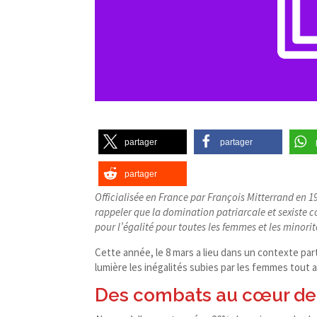
partager
partager
partager
Officialisée en France par François Mitterrand en 1
rappeler que la domination patriarcale et sexiste c
pour l’égalité pour toutes les femmes et les minorit
Cette année, le 8 mars a lieu dans un contexte par
lumière les inégalités subies par les femmes tout a
Des combats au cœur de l