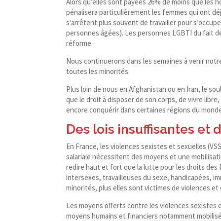
Alors qu’elles sont payées 26% de moins que les 
pénalisera particulièrement les femmes qui ont déj
s’arrêtent plus souvent de travailler pour s’occ
personnes âgées). Les personnes LGBTI du fait de p
réforme.
Nous continuerons dans les semaines à venir notre
toutes les minorités.
Plus loin de nous en Afghanistan ou en Iran, le s
que le droit à disposer de son corps, de vivre libre,
encore conquérir dans certaines régions du mond
Des lois insuffisantes et
En France, les violences sexistes et sexuelles (VSS)
salariale nécessitent des moyens et une mobilisat
redire haut et fort que la lutte pour les droits d
intersexes, travailleuses du sexe, handicapées, im
minorités, plus elles sont victimes de violences et 
Les moyens offerts contre les violences sexistes et
moyens humains et financiers notamment mobilisés 