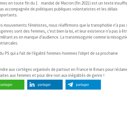
mes en toute fin du 1
mandat de Macron (fin 2021) est un texte insuffi
 pas accompagnée de politiques publiques volontaristes et les délais
mportants.
 les mouvements féministes, nous réaffirmons que la transphobie n’a pas 
genres sont des femmes, c’est bien la loi, et leur existence n’a pas à êt
t militant​.es en manque d’audience. La transmisogynie comme la misogyni
triarcales.
du PS qui a fait de l’égalité femmes-​hommes l’objet de sa prochaine
joindre aux cortèges organisés de partout en France le 8 mars pour réclam
faites aux femmes et pour dire non aux inégalités de genre !
partager
partager
partager