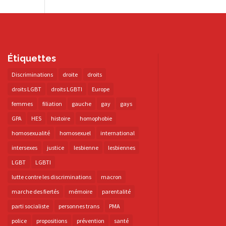
Étiquettes
Discriminations
droite
droits
droits LGBT
droits LGBTI
Europe
femmes
filiation
gauche
gay
gays
GPA
HES
histoire
homophobie
homosexualité
homosexuel
international
intersexes
justice
lesbienne
lesbiennes
LGBT
LGBTI
lutte contre les discriminations
macron
marche des fiertés
mémoire
parentalité
parti socialiste
personnes trans
PMA
police
propositions
prévention
santé