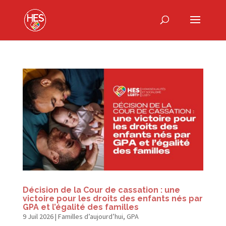
Décision de la Cour de cassation : une
victoire pour les droits des enfants nés par
GPA et l’égalité des familles
9 Juil 2026
|
Familles d’aujourd’hui
,
GPA