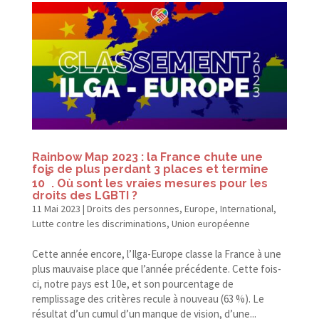
Rainbow Map 2023 : la France chute une
fois de plus perdant 3 places et termine
e
10
. Où sont les vraies mesures pour les
droits des LGBTI ?
11 Mai 2023
|
Droits des personnes
,
Europe
,
International
,
Lutte contre les discriminations
,
Union européenne
Cette année encore, l’Ilga-Europe classe la France à une
plus mauvaise place que l’année précédente. Cette fois-​
ci, notre pays est 10e, et son pourcentage de
remplissage des critères recule à nouveau (63 %). Le
résultat d’un cumul d’un manque de vision, d’une...