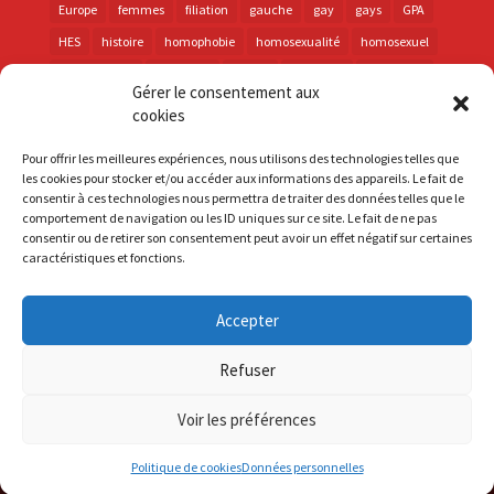
Europe
femmes
filiation
gauche
gay
gays
GPA
HES
histoire
homophobie
homosexualité
homosexuel
international
intersexes
justice
lesbienne
lesbiennes
Gérer le consentement aux
LGBT
LGBTI
lutte contre les discriminations
macron
cookies
marche des fiertés
mémoire
parentalité
parti socialiste
Pour offrir les meilleures expériences, nous utilisons des technologies telles que
personnes trans
PMA
police
propositions
prévention
les cookies pour stocker et/ou accéder aux informations des appareils. Le fait de
consentir à ces technologies nous permettra de traiter des données telles que le
santé
sida
trans
transphobie
UE
Union européenne
comportement de navigation ou les ID uniques sur ce site. Le fait de ne pas
vih
violences
visibilité
élections
consentir ou de retirer son consentement peut avoir un effet négatif sur certaines
caractéristiques et fonctions.
Accepter
S'inscrire à la Newsletter
Refuser
Mentions Légales
Voir les préférences
Politique de cookies
Données personnelles