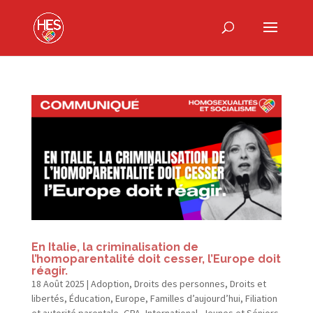
En Italie, la criminalisation de
l’homoparentalité doit cesser, l’Europe doit
réagir.
18 Août 2025
|
Adoption
,
Droits des personnes
,
Droits et
libertés
,
Éducation
,
Europe
,
Familles d’aujourd’hui
,
Filiation