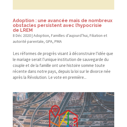
Adoption : une avancée mais de nombreux
obstacles persistent avec l’hypocrisie
de LREM
8 Déc 2020
|
Adoption
,
Familles d’aujourd’hui
,
Filiation et
autorité parentale
,
GPA
,
PMA
Les réformes de progrès visant à déconstruire l’idée que
le mariage serait l’unique institution de sauvegarde du
couple et de la famille ont une histoire somme toute
récente dans notre pays, depuis la loi sur le divorce née
après la Révolution. Le vote en première...