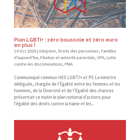
Plan LGBTI+ : zéro boussole et zéro euro
en plus !
14 Oct 2020
|
Adoption
,
Droits des personnes
,
Familles
d’aujourd’hui
,
Filiation et autorité parentale
,
GPA
,
Lutte
contre les discriminations
,
PMA
Com­mu­niqué com­mun HES LGBTI+ et PS La min­istre
déléguée, chargée de l’Égalité entre les femmes et les
hommes, de la Diver­sité et de l’Égalité des chances
présen­tait ce matin le plan nation­al d’actions pour
l’égalité des droits con­tre la haine et les...