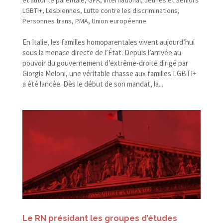
et autorité parentale
,
GPA
,
International
,
Jeunes et Séniors
LGBTI+
,
Lesbiennes
,
Lutte contre les discriminations
,
Personnes trans
,
PMA
,
Union européenne
En Italie, les familles homoparentales vivent aujourd’hui
sous la menace directe de l’État. Depuis l’arrivée au
pouvoir du gouvernement d’extrême-droite dirigé par
Giorgia Meloni, une véritable chasse aux familles LGBTI+
a été lancée. Dès le début de son mandat, la...
Le RN présidant les groupes d’études