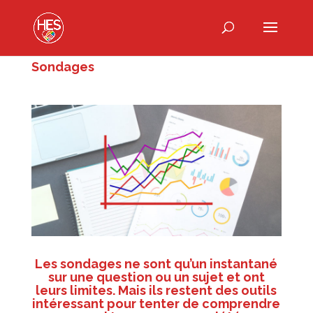
Sondages
Les sondages ne sont qu’un instantané
sur une question ou un sujet et ont
leurs limites. Mais ils restent des outils
intéressant pour tenter de comprendre