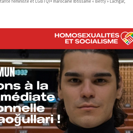
litante féministe et LGBTQI+ marocaine Ibtissame « Betty » Lachgar,