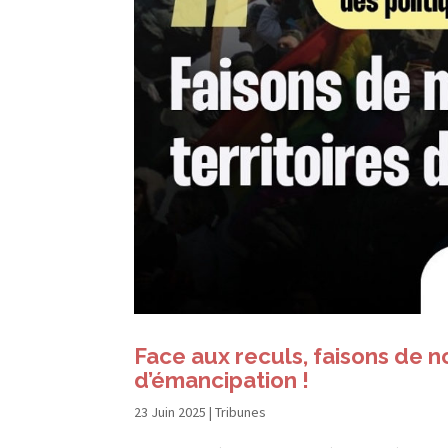
Face aux reculs, faisons de 
d’émancipation !
23 Juin 2025
|
Tribunes