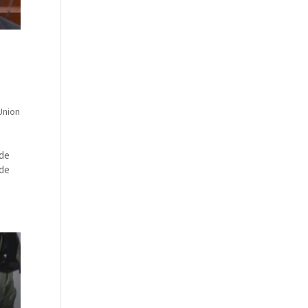
Union
nde
 de