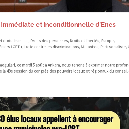
n immédiate et inconditionnelle d’Enes
et droits humains
,
Droits des personnes
,
Droits et libertés
,
Europe
,
éniors LGBTI+
,
Lutte contre les discriminations
,
Militant·es
,
Parti socialiste
,
ocaoğullari, ce mardi 5 août à Ankara, nous tenons à exprimer notre profo
 de la 48e session du congrès des pouvoirs locaux et régionaux du conseil