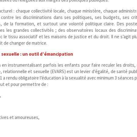
turel : chaque collectivité locale, chaque ministère, chaque administr
e contre les discriminations dans ses politiques, ses budgets, ses cri
 de la formation, et surtout une volonté politique claire. Des post
es les grandes collectivités ; des observatoires locaux des discrimina
 le tissu associatif et les maisons de justice et du droit. Il ne s’agit pl
git de changer de matrice.
et sexuelle : un outil d’émancipation
 en instrumentalisant parfois les enfants pour faire reculer les droits,
e, relationnelle et sexuelle (EVARS) est un levier d’égalité, de santé pub
01 a rendu obligatoire l’éducation à la sexualité avec minimum 3 séances p
tout et pour permettre de :
é,
ctives et amoureuses,