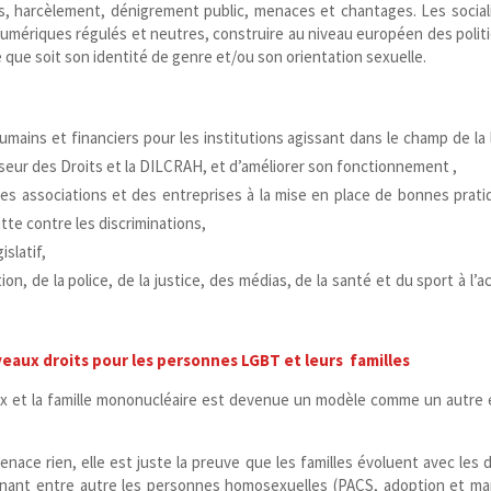
tes, harcèlement, dénigrement public, menaces et chantages. Les social
numériques régulés et neutres, construire au niveau européen des polit
 que soit son identité de genre et/​ou son orientation sexuelle.
ains et financiers pour les institutions agissant dans le champ de la 
seur des Droits et la DILCRAH, et d’améliorer son fonctionnement ,
es associations et des entreprises à la mise en place de bonnes prati
tte contre les discriminations,
islatif,
n, de la police, de la justice, des médias, de la santé et du sport à l’ac
veaux droits pour les personnes LGBT et leurs familles
x et la famille mononucléaire est devenue un modèle comme un autre 
enace rien, elle est juste la preuve que les familles évoluent avec les d
rnant entre autre les personnes homosexuelles (PACS, adoption et ma