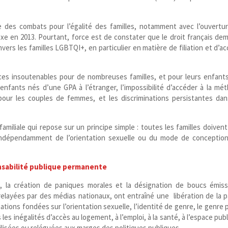
rde des combats pour l’égalité des familles, notamment avec l’ouvertu
xe en 2013. Pourtant, force est de constater que le droit français de
vers les familles LGBTQI+, en particulier en matière de filiation et d’ac
tices insoutenables pour de nombreuses familles, et pour leurs enfants
enfants nés d’une GPA à l’étranger, l’impossibilité d’accéder à la mé
our les couples de femmes, et les discriminations persistantes dan
amiliale qui repose sur un principe simple : toutes les familles doivent
ndépendamment de l’orientation sexuelle ou du mode de conceptio
onsabilité publique permanente
, la création de paniques morales et la désignation de boucs émiss
relayées par des médias nationaux, ont entraîné une libération de la p
tions fondées sur l’orientation sexuelle, l’identité de genre, le genre 
es inégalités d’accès au logement, à l’emploi, à la santé, à l’espace publ
bilisées ou reléguées aux marges des politiques publiques.