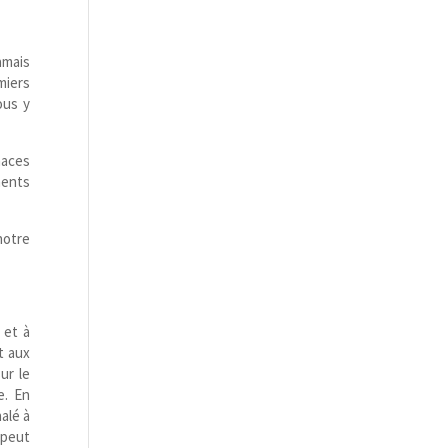
amais
miers
ous y
naces
ments
notre
 et à
t aux
ur le
e. En
alé à
 peut