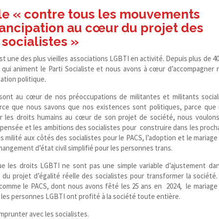
le « contre tous les mouvements
mancipation au cœur du projet des
socialistes »
 une des plus vieilles associations LGBTI en activité. Depuis plus de 40
qui animent le Parti Socialiste et nous avons à cœur d’accompagner 
ation politique.
 sont au cœur de nos préoccupations de militantes et militants social
Parce que nous savons que nos existences sont politiques, parce que
r les droits humains au cœur de son projet de société, nous voulon
a pensée et les ambitions des socialistes pour construire dans les proch
 milité aux côtés des socialistes pour le PACS, l’adoption et le mariage
angement d’état civil simplifié pour les personnes trans.
ue les droits LGBTI ne sont pas une simple variable d’ajustement da
u projet d’égalité réelle des socialistes pour transformer la sociét
 comme le PACS, dont nous avons fêté les 25 ans en 2024, le mariage
les personnes LGBTI ont profité à la société toute entière.
prunter avec les socialistes.