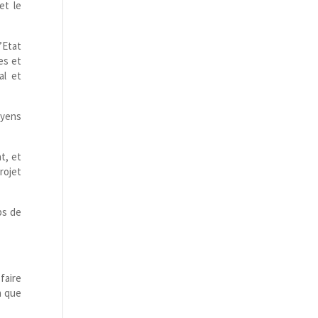
et le
’Etat
es et
al et
oyens
t, et
rojet
ps de
faire
n que