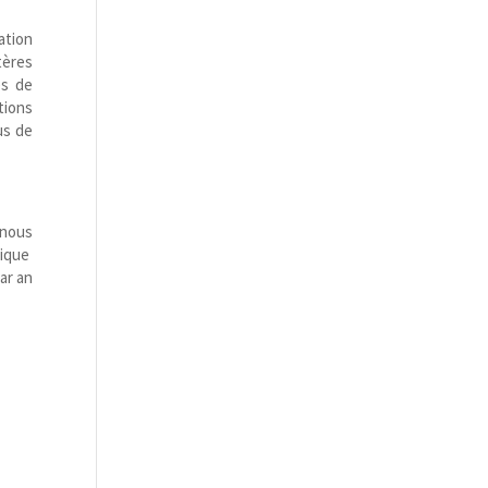
ation
tères
es de
tions
us de
 nous
lique
ar an