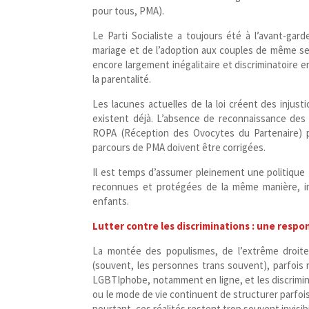
pour tous, PMA).
Le Parti Socialiste a toujours été à l’avant-ga
mariage et de l’adoption aux couples de même se
encore largement inégalitaire et discriminatoire en
la parentalité.
Les lacunes actuelles de la loi créent des injus
existent déjà. L’absence de reconnaissance des 
ROPA (Réception des Ovocytes du Partenaire) p
parcours de PMA doivent être corrigées.
Il est temps d’assumer pleinement une politique f
reconnues et protégées de la même manière, i
enfants.
Lutter contre les discriminations : une resp
La montée des populismes, de l’extrême droite
(souvent, les personnes trans souvent), parfois 
LGBTIphobe, notamment en ligne, et les discrimina
ou le mode de vie continuent de structurer parfois l
pourtant, ces réalités restent trop souvent invisi