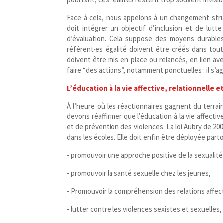
Face à cela, nous appelons à un changement struc
doit intégrer un objectif d’inclusion et de lutt
d’évaluation. Cela suppose des moyens durables,
référent·es égalité doivent être créés dans tout
doivent être mis en place ou relancés, en lien avec
faire “des actions”, notamment ponctuelles : il s’a
L’éducation à la vie affective, relationnelle 
À l’heure où les réactionnaires gagnent du terrain
devons réaffirmer que l’éducation à la vie affectiv
et de prévention des violences.
La loi Aubry de 20
dans les écoles. Elle doit enfin être déployée par
- promouvoir une approche positive de la sexualit
- promouvoir la santé sexuelle chez les jeunes,
- Promouvoir la compréhension des relations affe
- lutter contre les violences sexistes et sexuelles,