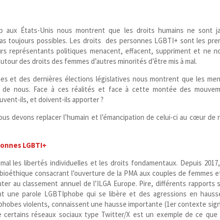
 aux États-​Unis nous montrent que les droits humains ne sont j
las toujours possibles. Les droits des personnes LGBTI+ sont les pre
urs représentants politiques menacent, effacent, suppriment et ne n
 autour des droits des femmes d’autres minorités d’être mis à mal.
es et des dernières élections législatives nous montrent que les me
e de nous.
Face à ces réalités et face à cette montée des mouve
vent-​ils, et doivent-​ils apporter ?
s devons replacer l’humain et l’émancipation de celui-​ci au cœur de 
rsonnes LGBTI+
l les libertés individuelles et les droits fondamentaux. Depuis 2017,
loi bioéthique consacrant l’ouverture de la PMA aux couples de femmes e
er au classement annuel de l’ILGA Europe. Pire, différents rapports s
t une parole LGBTIphobe qui se libère et des agressions en hauss
omophobes violents, connaissent une hausse importante (1
er
contexte sign
ertains réseaux sociaux type Twitter/​X est un exemple de ce que