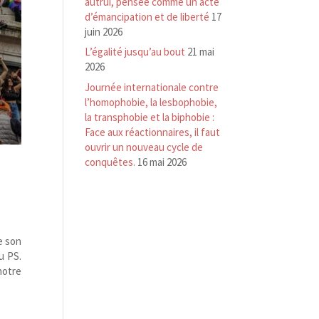
autrui, pensée comme un acte
d’émancipation et de liberté
17
juin 2026
L’égalité jusqu’au bout
21 mai
2026
Journée internationale contre
l’homophobie, la lesbophobie,
la transphobie et la biphobie :
Face aux réactionnaires, il faut
ouvrir un nouveau cycle de
conquêtes.
16 mai 2026
e son
u PS.
notre