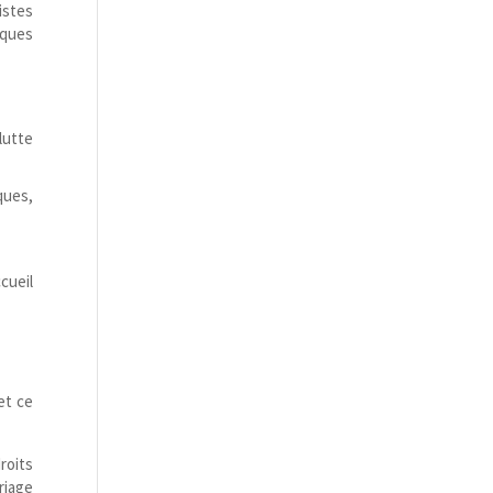
istes
iques
lutte
ques,
cueil
et ce
roits
riage