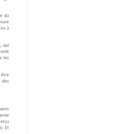
re du
meure
cès à
, qui
thode
s les
 être
n des
aires
arole
perçu
ic. Et