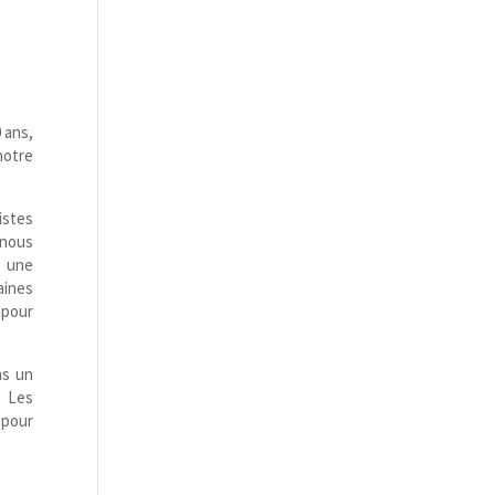
 ans,
notre
istes
 nous
s une
aines
 pour
ns un
é.
Les
 pour