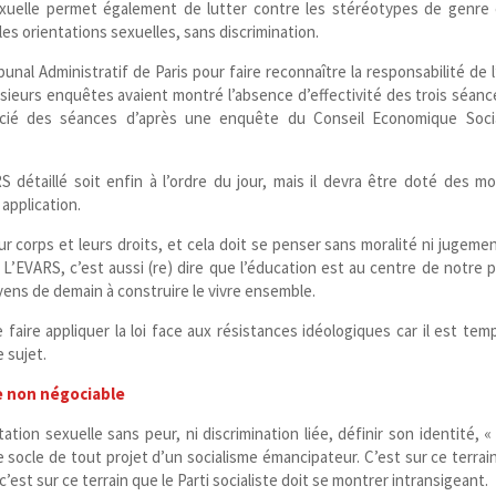
 sexuelle permet également de lutter contre les stéréotypes de genre 
les orientations sexuelles, sans discrimination.
ibunal Administratif de Paris pour faire reconnaître la responsabilité de l
sieurs enquêtes avaient montré l’absence d’effectivité des trois séanc
icié des séances d’après une enquête du Conseil Economique Soci
étaillé soit enfin à l’ordre du jour, mais il devra être doté des m
application.
r corps et leurs droits, et cela doit se penser sans moralité ni jugemen
’EVARS, c’est aussi (re) dire que l’éducation est au centre de notre p
yens de demain à construire le vivre ensemble.
 faire appliquer la loi face aux résistances idéologiques car il est tem
e sujet.
pe non négociable
tion sexuelle sans peur, ni discrimination liée, définir son identité, « 
le socle de tout projet d’un socialisme émancipateur. C’est sur ce terrai
’est sur ce terrain que le Parti socialiste doit se montrer intransigeant.