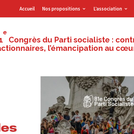
Accueil
Nos propositions
L’association
e
1
Congrès du Parti socialiste : cont
ctionnaires, l’émancipation au cœu