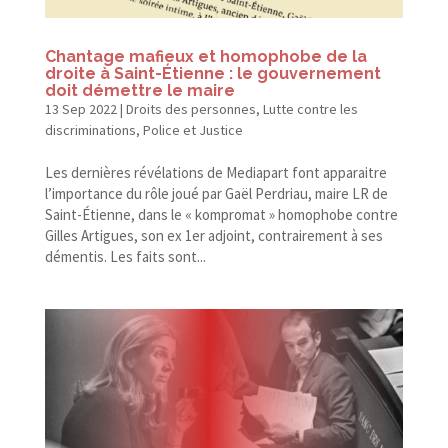
Chantage mafieux et homophobe de la
droite à Saint-​Étienne : le gouvernement
doit démettre le maire
13 Sep 2022
|
Droits des personnes
,
Lutte contre les
discriminations
,
Police et Justice
Les dernières révélations de Mediapart font apparaitre
l’importance du rôle joué par Gaël Perdriau, maire LR de
Saint-​Étienne, dans le « kompromat » homophobe contre
Gilles Artigues, son ex 1er adjoint, contrairement à ses
démentis. Les faits sont...