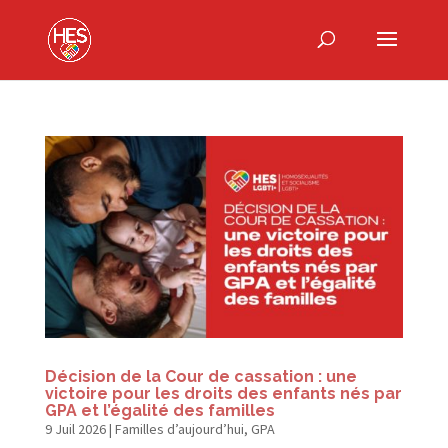
Décision de la Cour de cassation : une
victoire pour les droits des enfants nés par
GPA et l’égalité des familles
9 Juil 2026
|
Familles d’aujourd’hui
,
GPA