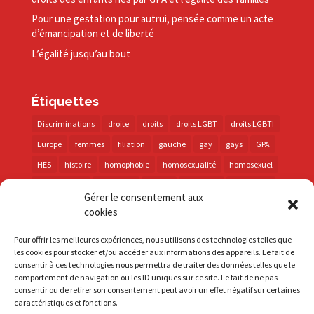
Pour une gestation pour autrui, pensée comme un acte
d’émancipation et de liberté
L’égalité jusqu’au bout
Étiquettes
Discriminations
droite
droits
droits LGBT
droits LGBTI
Europe
femmes
filiation
gauche
gay
gays
GPA
HES
histoire
homophobie
homosexualité
homosexuel
international
intersexes
justice
lesbienne
lesbiennes
Gérer le consentement aux
LGBT
LGBTI
lutte contre les discriminations
macron
cookies
marche des fiertés
mémoire
parentalité
parti socialiste
Pour offrir les meilleures expériences, nous utilisons des technologies telles que
personnes trans
PMA
police
propositions
prévention
les cookies pour stocker et/ou accéder aux informations des appareils. Le fait de
consentir à ces technologies nous permettra de traiter des données telles que le
santé
sida
trans
transphobie
UE
Union européenne
comportement de navigation ou les ID uniques sur ce site. Le fait de ne pas
vih
violences
visibilité
élections
consentir ou de retirer son consentement peut avoir un effet négatif sur certaines
caractéristiques et fonctions.