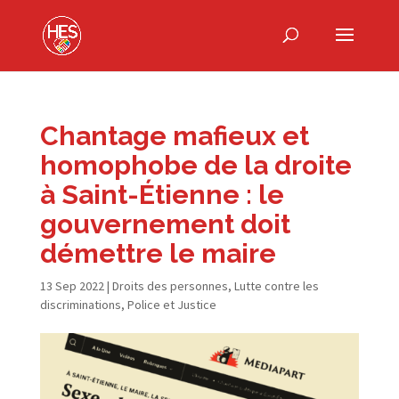
Chantage mafieux et
homophobe de la droite
à Saint-​Étienne : le
gouvernement doit
démettre le maire
13 Sep 2022
|
Droits des personnes
,
Lutte contre les
discriminations
,
Police et Justice