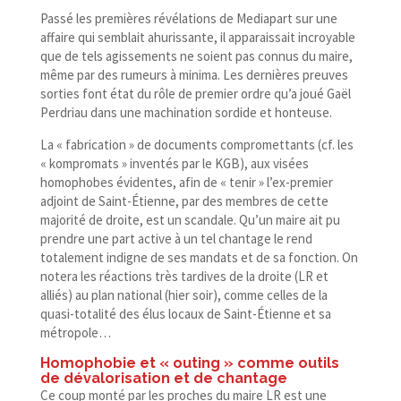
Passé les premières révélations de Mediapart sur une
affaire qui semblait ahurissante, il apparaissait incroyable
que de tels agissements ne soient pas connus du maire,
même par des rumeurs à minima. Les dernières preuves
sorties font état du rôle de premier ordre qu’a joué Gaël
Perdriau dans une machination sordide et honteuse.
La « fabrication » de documents compromettants (cf. les
« kompromats » inventés par le KGB), aux visées
homophobes évidentes, afin de « tenir » l’ex-premier
adjoint de Saint-​Étienne, par des membres de cette
majorité de droite, est un scandale. Qu’un maire ait pu
prendre une part active à un tel chantage le rend
totalement indigne de ses mandats et de sa fonction. On
notera les réactions très tardives de la droite (LR et
alliés) au plan national (hier soir), comme celles de la
quasi-​totalité des élus locaux de Saint-​Étienne et sa
métropole…
Homophobie et « outing » comme outils
de dévalorisation et de chantage
Ce coup monté par les proches du maire LR est une