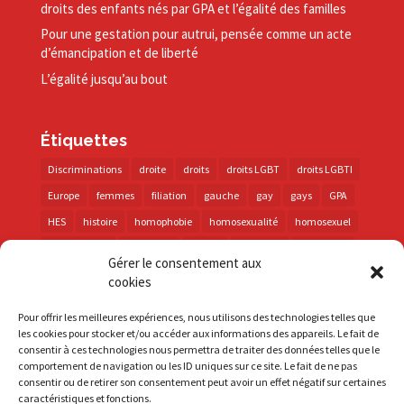
droits des enfants nés par GPA et l’égalité des familles
Pour une gestation pour autrui, pensée comme un acte
d’émancipation et de liberté
L’égalité jusqu’au bout
Étiquettes
Discriminations
droite
droits
droits LGBT
droits LGBTI
Europe
femmes
filiation
gauche
gay
gays
GPA
HES
histoire
homophobie
homosexualité
homosexuel
international
intersexes
justice
lesbienne
lesbiennes
Gérer le consentement aux
LGBT
LGBTI
lutte contre les discriminations
macron
cookies
marche des fiertés
mémoire
parentalité
parti socialiste
Pour offrir les meilleures expériences, nous utilisons des technologies telles que
personnes trans
PMA
police
propositions
prévention
les cookies pour stocker et/ou accéder aux informations des appareils. Le fait de
consentir à ces technologies nous permettra de traiter des données telles que le
santé
sida
trans
transphobie
UE
Union européenne
comportement de navigation ou les ID uniques sur ce site. Le fait de ne pas
vih
violences
visibilité
élections
consentir ou de retirer son consentement peut avoir un effet négatif sur certaines
caractéristiques et fonctions.