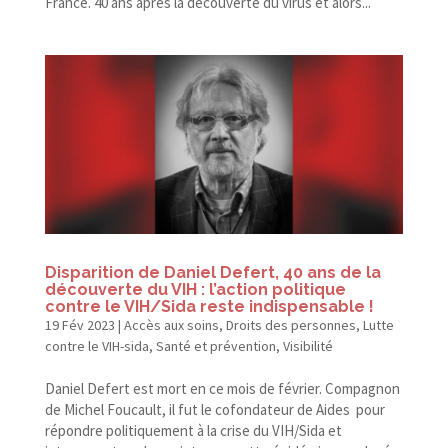
France. 40 ans après la découverte du virus et alors...
Disparition de Daniel Defert, 40 ans de la
découverte du VIH : l’action politique
contre le VIH/​Sida reste indispensable !
19 Fév 2023
|
Accès aux soins
,
Droits des personnes
,
Lutte
contre le VIH-sida
,
Santé et prévention
,
Visibilité
Daniel Defert est mort en ce mois de février. Compagnon
de Michel Foucault, il fut le cofondateur de Aides pour
répondre politiquement à la crise du VIH/​Sida et