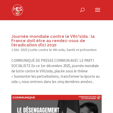
Journée mondiale contre le VIH/​sida : la
France doit être au rendez-​vous de
l’éradication d’ici 2030
1 Déc 2025
|
Lutte contre le VIH-sida
,
Santé et prévention
COMMUNIQUÉ DE PRESSE COMMUN AVEC LE PARTI
SOCIALISTE En ce 1er décembre 2025, journée mondiale
de lutte contre le VIH/​sida, placée sous le thème
« Surmonter les perturbations, transformer la riposte au
sida », nous entrons dans les cinq dernières années...