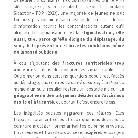
demeurent insuffisants. Les connaissances sur le VIH/​
sida stagnent, voire reculent : selon le sondage
Sidaction – IFOP (2023), une majorité de jeunes ne sait
toujours pas comment se transmet le virus. Ce déficit
d’information nourrit les contaminations autant qu’il
alimente la stigmatisation —
et la stigmatisation, elle
aussi, tue, parce qu’elle éloigne du dépistage, du
soin, de la prévention et brise les conditions même
de la santé publique.
À cela s’ajoutent
des fractures territoriales trop
anciennes
: dans de nombreuses zones rurales, en
Outre-​mer ou dans certains quartiers populaires, l’accès
au dépistage, aux centres de santé sexuelle, à la Prep ou
même à un suivi régulier restent un obstacle majeur.
La
géographie ne devrait jamais décider de l’accès aux
droits et à la santé
, et pourtant c’est encore le cas.
Les inégalités sociales aggravent ces réalités. Elles
frappent durement celles et ceux que nous devrions au
contraire protéger : primo-​arrivantes et primo-​arrivants,
travailleuses et travailleurs du sexe, usagères et usagers