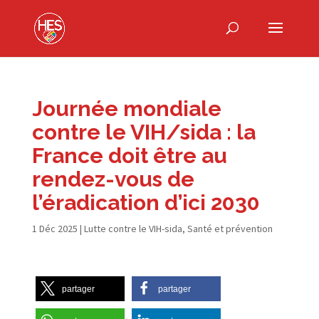
Journée mondiale
contre le VIH/​sida : la
France doit être au
rendez-​vous de
l’éradication d’ici 2030
1 Déc 2025
|
Lutte contre le VIH-sida
,
Santé et prévention
partager
partager