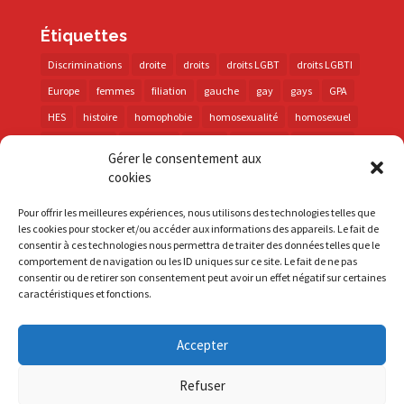
Étiquettes
Discriminations
droite
droits
droits LGBT
droits LGBTI
Europe
femmes
filiation
gauche
gay
gays
GPA
HES
histoire
homophobie
homosexualité
homosexuel
international
intersexes
justice
lesbienne
lesbiennes
Gérer le consentement aux
LGBT
LGBTI
lutte contre les discriminations
macron
cookies
marche des fiertés
mémoire
parentalité
parti socialiste
Pour offrir les meilleures expériences, nous utilisons des technologies telles que
personnes trans
PMA
police
propositions
prévention
les cookies pour stocker et/ou accéder aux informations des appareils. Le fait de
consentir à ces technologies nous permettra de traiter des données telles que le
santé
sida
trans
transphobie
UE
Union européenne
comportement de navigation ou les ID uniques sur ce site. Le fait de ne pas
vih
violences
visibilité
élections
consentir ou de retirer son consentement peut avoir un effet négatif sur certaines
caractéristiques et fonctions.
Accepter
S'inscrire à la Newsletter
Refuser