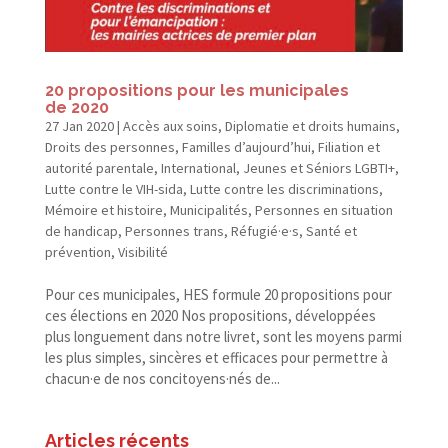
20 propositions pour les municipales
de 2020
27 Jan 2020
|
Accès aux soins
,
Diplomatie et droits humains
,
Droits des personnes
,
Familles d’aujourd’hui
,
Filiation et
autorité parentale
,
International
,
Jeunes et Séniors LGBTI+
,
Lutte contre le VIH-sida
,
Lutte contre les discriminations
,
Mémoire et histoire
,
Municipalités
,
Personnes en situation
de handicap
,
Personnes trans
,
Réfugié·e·s
,
Santé et
prévention
,
Visibilité
Pour ces municipales, HES formule 20 propositions pour
ces élections en 2020 Nos propositions, développées
plus longuement dans notre livret, sont les moyens parmi
les plus simples, sincères et efficaces pour permettre à
chacun·e de nos concitoyens·nés de...
Articles récents