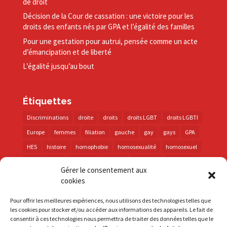
de droit
Décision de la Cour de cassation : une victoire pour les
droits des enfants nés par GPA et l’égalité des familles
Pour une gestation pour autrui, pensée comme un acte
d’émancipation et de liberté
L’égalité jusqu’au bout
Étiquettes
Discriminations
droite
droits
droits LGBT
droits LGBTI
Europe
femmes
filiation
gauche
gay
gays
GPA
HES
histoire
homophobie
homosexualité
homosexuel
international
intersexes
justice
lesbienne
lesbiennes
Gérer le consentement aux
LGBT
LGBTI
lutte contre les discriminations
macron
cookies
marche des fiertés
mémoire
parentalité
parti socialiste
Pour offrir les meilleures expériences, nous utilisons des technologies telles que
personnes trans
PMA
police
propositions
prévention
les cookies pour stocker et/ou accéder aux informations des appareils. Le fait de
consentir à ces technologies nous permettra de traiter des données telles que le
santé
sida
trans
transphobie
UE
Union européenne