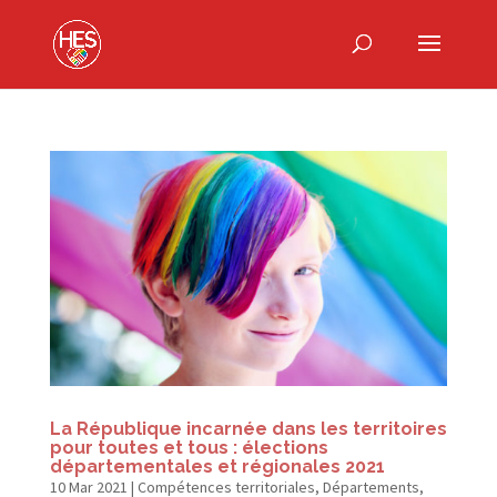
La République incarnée dans les territoires
pour toutes et tous : élections
départementales et régionales 2021
10 Mar 2021
|
Compétences territoriales
,
Départements
,