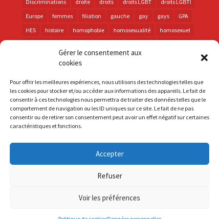
Discriminations
droite
droits
droits LGBT
droits LGBTI
Europe
femmes
filiation
gauche
gay
gays
GPA
HES
histoire
homophobie
homosexualité
homosexuel
international
intersexes
justice
lesbienne
lesbiennes
Gérer le consentement aux
LGBT
LGBTI
lutte contre les discriminations
macron
cookies
marche des fiertés
mémoire
parentalité
parti socialiste
Pour offrir les meilleures expériences, nous utilisons des technologies telles que
personnes trans
PMA
police
propositions
prévention
les cookies pour stocker et/ou accéder aux informations des appareils. Le fait de
consentir à ces technologies nous permettra de traiter des données telles que le
santé
sida
trans
transphobie
UE
Union européenne
comportement de navigation ou les ID uniques sur ce site. Le fait de ne pas
vih
violences
visibilité
élections
consentir ou de retirer son consentement peut avoir un effet négatif sur certaines
caractéristiques et fonctions.
Accepter
S'inscrire à la Newsletter
Refuser
Mentions Légales
Voir les préférences
Politique de cookies
Données personnelles