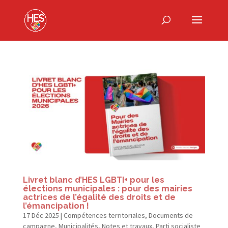
Livret blanc d’HES LGBTI+ pour les
élections municipales : pour des mairies
actrices de l’égalité des droits et de
l’émancipation !
17 Déc 2025
|
Compétences territoriales
,
Documents de
campagne
,
Municipalités
,
Notes et travaux
,
Parti socialiste