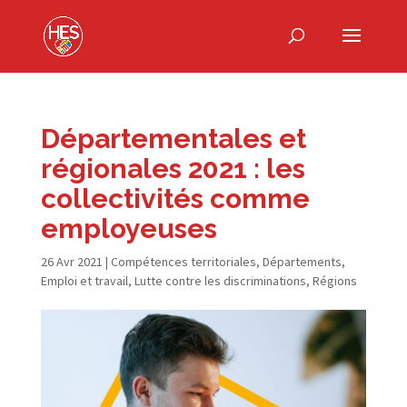
Départementales et
régionales 2021 : les
collectivités comme
employeuses
26 Avr 2021
|
Compétences territoriales
,
Départements
,
Emploi et travail
,
Lutte contre les discriminations
,
Régions