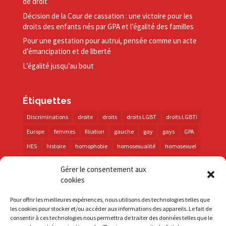
de droit
Décision de la Cour de cassation : une victoire pour les
droits des enfants nés par GPA et l’égalité des familles
Pour une gestation pour autrui, pensée comme un acte
d’émancipation et de liberté
L’égalité jusqu’au bout
Étiquettes
Discriminations
droite
droits
droits LGBT
droits LGBTI
Europe
femmes
filiation
gauche
gay
gays
GPA
HES
histoire
homophobie
homosexualité
homosexuel
international
intersexes
justice
lesbienne
lesbiennes
Gérer le consentement aux
LGBT
LGBTI
lutte contre les discriminations
macron
cookies
marche des fiertés
mémoire
parentalité
parti socialiste
Pour offrir les meilleures expériences, nous utilisons des technologies telles que
personnes trans
PMA
police
propositions
prévention
les cookies pour stocker et/ou accéder aux informations des appareils. Le fait de
consentir à ces technologies nous permettra de traiter des données telles que le
santé
sida
trans
transphobie
UE
Union européenne