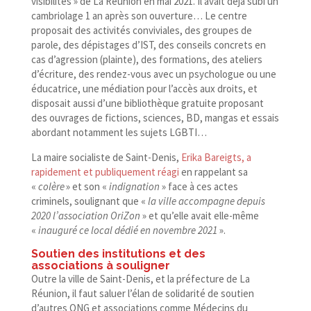
visibilités » de La Réunion en mai 2021. Il avait déjà subi un
cambriolage 1 an après son ouverture… Le centre
proposait des activités conviviales, des groupes de
parole, des dépistages d’IST, des conseils concrets en
cas d’agression (plainte), des formations, des ateliers
d’écriture, des rendez-​vous avec un psychologue ou une
éducatrice, une médiation pour l’accès aux droits, et
disposait aussi d’une bibliothèque gratuite proposant
des ouvrages de fictions, sciences, BD, mangas et essais
abordant notamment les sujets LGBTI…
La maire socialiste de Saint-​Denis,
Erika Bareigts, a
rapidement et publiquement réagi
en rappelant sa
«
colère
» et son «
indignation
» face à ces actes
criminels, soulignant que «
la ville accompagne depuis
2020 l’association OriZon
» et qu’elle avait elle-​même
«
inauguré ce local dédié en novembre 2021
».
Soutien des institutions et des
associations à souligner
Outre la ville de Saint-​Denis, et la préfecture de La
Réunion, il faut saluer l’élan de solidarité de soutien
d’autres ONG et associations comme Médecins du