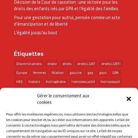
Décision de la Cour de cassation : une victoire pour les
droits des enfants nés par GPA et l’égalité des familles
Pour une gestation pour autrui, pensée comme un acte
d’émancipation et de liberté
L’égalité jusqu’au bout
Étiquettes
Discriminations
droite
droits
droits LGBT
droits LGBTI
Europe
femmes
filiation
gauche
gay
gays
GPA
HES
histoire
homophobie
homosexualité
homosexuel
international
intersexes
justice
lesbienne
lesbiennes
Gérer le consentement aux
LGBT
LGBTI
lutte contre les discriminations
macron
cookies
marche des fiertés
mémoire
parentalité
parti socialiste
Pour offrir les meilleures expériences, nous utilisons des technologies telles que
personnes trans
PMA
police
propositions
prévention
les cookies pour stocker et/ou accéder aux informations des appareils. Le fait de
consentir à ces technologies nous permettra de traiter des données telles que le
santé
sida
trans
transphobie
UE
Union européenne
comportement de navigation ou les ID uniques sur ce site. Le fait de ne pas
vih
violences
visibilité
élections
consentir ou de retirer son consentement peut avoir un effet négatif sur certaines