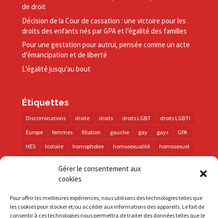
de droit
Décision de la Cour de cassation : une victoire pour les
droits des enfants nés par GPA et l’égalité des familles
Pour une gestation pour autrui, pensée comme un acte
d’émancipation et de liberté
L’égalité jusqu’au bout
Étiquettes
Discriminations
droite
droits
droits LGBT
droits LGBTI
Europe
femmes
filiation
gauche
gay
gays
GPA
HES
histoire
homophobie
homosexualité
homosexuel
international
intersexes
justice
lesbienne
lesbiennes
Gérer le consentement aux
LGBT
LGBTI
lutte contre les discriminations
macron
cookies
marche des fiertés
mémoire
parentalité
parti socialiste
Pour offrir les meilleures expériences, nous utilisons des technologies telles que
personnes trans
PMA
police
propositions
prévention
les cookies pour stocker et/ou accéder aux informations des appareils. Le fait de
consentir à ces technologies nous permettra de traiter des données telles que le
santé
sida
trans
transphobie
UE
Union européenne