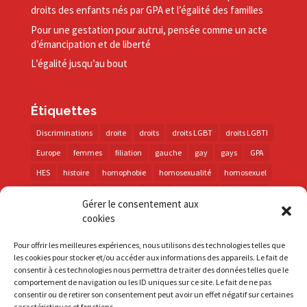
droits des enfants nés par GPA et l’égalité des familles
Pour une gestation pour autrui, pensée comme un acte
d’émancipation et de liberté
L’égalité jusqu’au bout
Étiquettes
Discriminations
droite
droits
droits LGBT
droits LGBTI
Europe
femmes
filiation
gauche
gay
gays
GPA
HES
histoire
homophobie
homosexualité
homosexuel
international
intersexes
justice
lesbienne
lesbiennes
Gérer le consentement aux
LGBT
LGBTI
lutte contre les discriminations
macron
cookies
marche des fiertés
mémoire
parentalité
parti socialiste
Pour offrir les meilleures expériences, nous utilisons des technologies telles que
personnes trans
PMA
police
propositions
prévention
les cookies pour stocker et/ou accéder aux informations des appareils. Le fait de
consentir à ces technologies nous permettra de traiter des données telles que le
santé
sida
trans
transphobie
UE
Union européenne
comportement de navigation ou les ID uniques sur ce site. Le fait de ne pas
vih
violences
visibilité
élections
consentir ou de retirer son consentement peut avoir un effet négatif sur certaines
caractéristiques et fonctions.