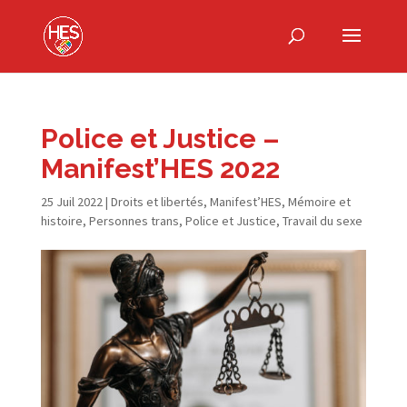
Police et Justice –
Manifest’HES 2022
25 Juil 2022
|
Droits et libertés
,
Manifest’HES
,
Mémoire et
histoire
,
Personnes trans
,
Police et Justice
,
Travail du sexe