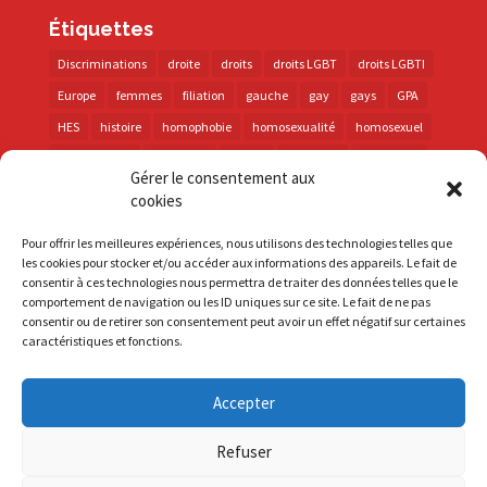
Étiquettes
Discriminations
droite
droits
droits LGBT
droits LGBTI
Europe
femmes
filiation
gauche
gay
gays
GPA
HES
histoire
homophobie
homosexualité
homosexuel
international
intersexes
justice
lesbienne
lesbiennes
Gérer le consentement aux
LGBT
LGBTI
lutte contre les discriminations
macron
cookies
marche des fiertés
mémoire
parentalité
parti socialiste
Pour offrir les meilleures expériences, nous utilisons des technologies telles que
personnes trans
PMA
police
propositions
prévention
les cookies pour stocker et/ou accéder aux informations des appareils. Le fait de
consentir à ces technologies nous permettra de traiter des données telles que le
santé
sida
trans
transphobie
UE
Union européenne
comportement de navigation ou les ID uniques sur ce site. Le fait de ne pas
vih
violences
visibilité
élections
consentir ou de retirer son consentement peut avoir un effet négatif sur certaines
caractéristiques et fonctions.
Accepter
S'inscrire à la Newsletter
Refuser
Mentions Légales