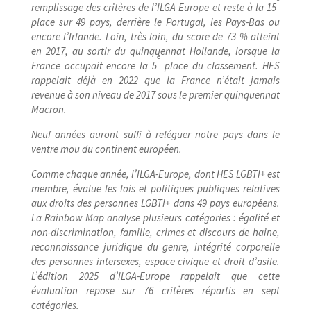
remplissage des critères de l’ILGA Europe et reste à la 15
place sur 49 pays, derrière le Portugal, les Pays-​Bas ou
encore l’Irlande. Loin, très loin, du score de 73 % atteint
en 2017, au sortir du quinquennat Hollande, lorsque la
e
France occupait encore la 5
place du classement. HES
rappelait déjà en 2022 que la France n’était jamais
revenue à son niveau de 2017 sous le premier quinquennat
Macron.
Neuf années auront suffi à reléguer notre pays dans le
ventre mou du continent européen.
Comme chaque année, l’ILGA-Europe, dont HES LGBTI+ est
membre, évalue les lois et politiques publiques relatives
aux droits des personnes LGBTI+ dans 49 pays européens.
La Rainbow Map analyse plusieurs catégories : égalité et
non-​discrimination, famille, crimes et discours de haine,
reconnaissance juridique du genre, intégrité corporelle
des personnes intersexes, espace civique et droit d’asile.
L’édition 2025 d’ILGA-Europe rappelait que cette
évaluation repose sur 76 critères répartis en sept
catégories.