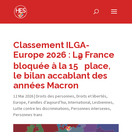
Classement ILGA-​
Europe 2026 : La France
e
bloquée à la 15
place,
le bilan accablant des
années Macron
12 Mai 2026
|
Droits des personnes
,
Droits et libertés
,
Europe
,
Familles d’aujourd’hui
,
International
,
Lesbiennes
,
Lutte contre les discriminations
,
Personnes intersexes
,
Personnes trans