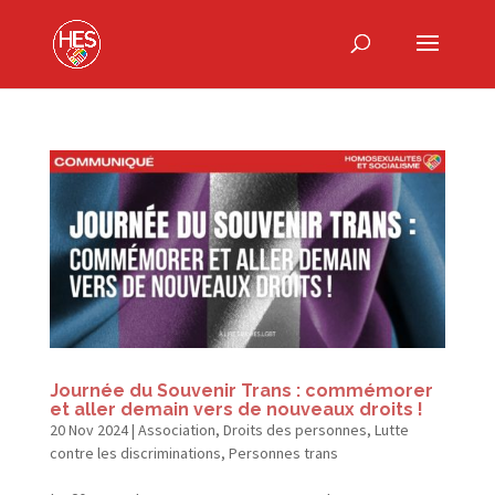
Journée du Souvenir Trans : commémorer
et aller demain vers de nouveaux droits !
20 Nov 2024
|
Association
,
Droits des personnes
,
Lutte
contre les discriminations
,
Personnes trans