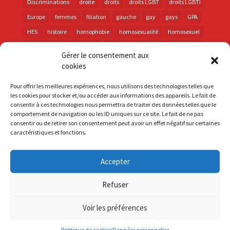
Discriminations
droite
droits
droits LGBT
droits LGBTI
Europe
femmes
filiation
gauche
gay
gays
GPA
HES
histoire
homophobie
homosexualité
homosexuel
international
intersexes
justice
lesbienne
lesbiennes
Gérer le consentement aux
LGBT
LGBTI
lutte contre les discriminations
macron
cookies
marche des fiertés
mémoire
parentalité
parti socialiste
Pour offrir les meilleures expériences, nous utilisons des technologies telles que
personnes trans
PMA
police
propositions
prévention
les cookies pour stocker et/ou accéder aux informations des appareils. Le fait de
consentir à ces technologies nous permettra de traiter des données telles que le
santé
sida
trans
transphobie
UE
Union européenne
comportement de navigation ou les ID uniques sur ce site. Le fait de ne pas
vih
violences
visibilité
élections
consentir ou de retirer son consentement peut avoir un effet négatif sur certaines
caractéristiques et fonctions.
Accepter
S'inscrire à la Newsletter
Refuser
Mentions Légales
Voir les préférences
Politique de cookies
Données personnelles