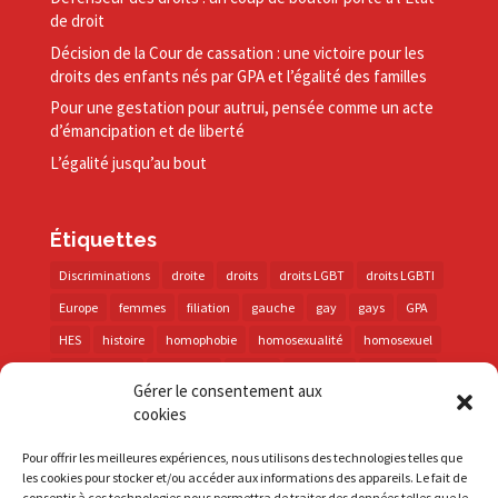
de droit
Décision de la Cour de cassation : une victoire pour les
droits des enfants nés par GPA et l’égalité des familles
Pour une gestation pour autrui, pensée comme un acte
d’émancipation et de liberté
L’égalité jusqu’au bout
Étiquettes
Discriminations
droite
droits
droits LGBT
droits LGBTI
Europe
femmes
filiation
gauche
gay
gays
GPA
HES
histoire
homophobie
homosexualité
homosexuel
international
intersexes
justice
lesbienne
lesbiennes
Gérer le consentement aux
LGBT
LGBTI
lutte contre les discriminations
macron
cookies
marche des fiertés
mémoire
parentalité
parti socialiste
Pour offrir les meilleures expériences, nous utilisons des technologies telles que
personnes trans
PMA
police
propositions
prévention
les cookies pour stocker et/ou accéder aux informations des appareils. Le fait de
consentir à ces technologies nous permettra de traiter des données telles que le