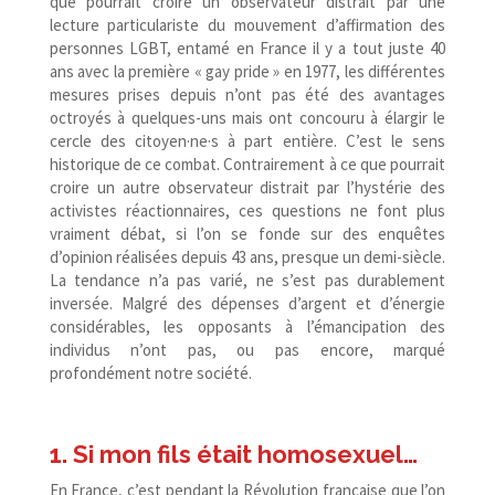
que pourrait croire un observateur distrait par une
lecture particulariste du mouvement d’affirmation des
personnes LGBT, entamé en France il y a tout juste 40
ans avec la première « gay pride » en 1977, les différentes
mesures prises depuis n’ont pas été des avantages
octroyés à quelques-​uns mais ont concouru à élargir le
cercle des citoyen·ne·s à part entière. C’est le sens
historique de ce combat. Contrairement à ce que pourrait
croire un autre observateur distrait par l’hystérie des
activistes réactionnaires, ces questions ne font plus
vraiment débat, si l’on se fonde sur des enquêtes
d’opinion réalisées depuis 43 ans, presque un demi-​siècle.
La tendance n’a pas varié, ne s’est pas durablement
inversée. Malgré des dépenses d’argent et d’énergie
considérables, les opposants à l’émancipation des
individus n’ont pas, ou pas encore, marqué
profondément notre société.
1. Si mon fils était homosexuel…
En France, c’est pendant la Révolution française que l’on