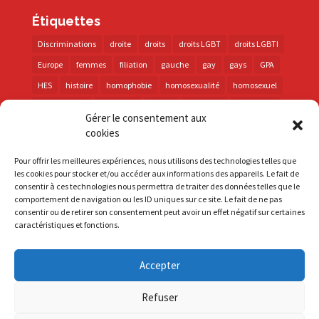
Étiquettes
Discriminations
droite
droits
droits LGBT
droits LGBTI
Europe
femmes
filiation
gauche
gay
gays
GPA
HES
histoire
homophobie
homosexualité
homosexuel
international
intersexes
justice
lesbienne
lesbiennes
Gérer le consentement aux
LGBT
LGBTI
lutte contre les discriminations
macron
cookies
marche des fiertés
mémoire
parentalité
parti socialiste
Pour offrir les meilleures expériences, nous utilisons des technologies telles que
personnes trans
PMA
police
propositions
prévention
les cookies pour stocker et/ou accéder aux informations des appareils. Le fait de
consentir à ces technologies nous permettra de traiter des données telles que le
santé
sida
trans
transphobie
UE
Union européenne
comportement de navigation ou les ID uniques sur ce site. Le fait de ne pas
vih
violences
visibilité
élections
consentir ou de retirer son consentement peut avoir un effet négatif sur certaines
caractéristiques et fonctions.
Accepter
S'inscrire à la Newsletter
Refuser