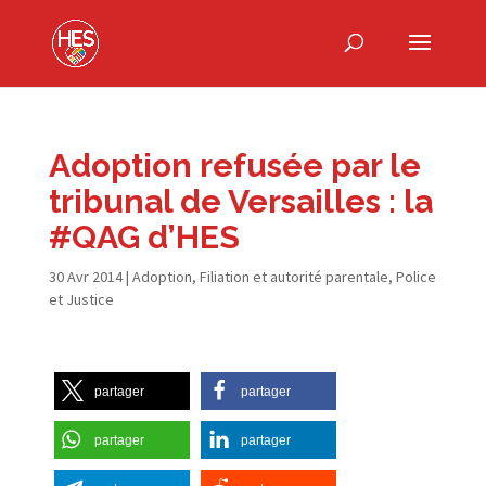
Adoption refusée par le
tribunal de Versailles : la
#QAG d’HES
30 Avr 2014
|
Adoption
,
Filiation et autorité parentale
,
Police
et Justice
partager
partager
partager
partager