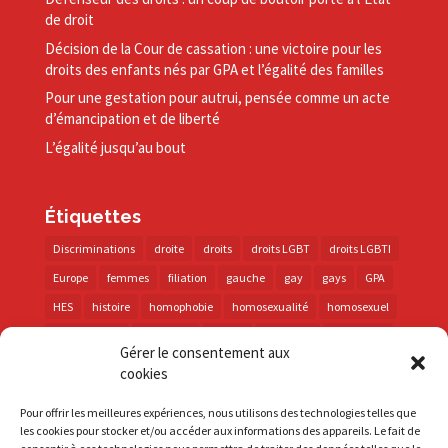
de droit
Décision de la Cour de cassation : une victoire pour les
droits des enfants nés par GPA et l’égalité des familles
Pour une gestation pour autrui, pensée comme un acte
d’émancipation et de liberté
L’égalité jusqu’au bout
Étiquettes
Discriminations
droite
droits
droits LGBT
droits LGBTI
Europe
femmes
filiation
gauche
gay
gays
GPA
HES
histoire
homophobie
homosexualité
homosexuel
international
intersexes
justice
lesbienne
lesbiennes
Gérer le consentement aux
LGBT
LGBTI
lutte contre les discriminations
macron
cookies
marche des fiertés
mémoire
parentalité
parti socialiste
Pour offrir les meilleures expériences, nous utilisons des technologies telles que
personnes trans
PMA
police
propositions
prévention
les cookies pour stocker et/ou accéder aux informations des appareils. Le fait de