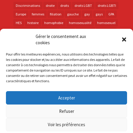
Discriminations
droite
droits
droits LGBT
droits LGBTI
Europe
femmes
filiation
gauche
gay
gays
GPA
HES
histoire
homophobie
homosexualité
homosexuel
international
intersexes
justice
lesbienne
lesbiennes
Gérer le consentement aux
LGBT
LGBTI
lutte contre les discriminations
macron
cookies
marche des fiertés
mémoire
parentalité
parti socialiste
Pour offrir les meilleures expériences, nous utilisons des technologies telles que
personnes trans
PMA
police
propositions
prévention
les cookies pour stocker et/ou accéder aux informations des appareils. Le fait de
consentir à ces technologies nous permettra de traiter des données telles que le
santé
sida
trans
transphobie
UE
Union européenne
comportement de navigation ou les ID uniques sur ce site. Le fait de ne pas
vih
violences
visibilité
élections
consentir ou de retirer son consentement peut avoir un effet négatif sur certaines
caractéristiques et fonctions.
Accepter
S'inscrire à la Newsletter
Refuser
Mentions Légales
Voir les préférences