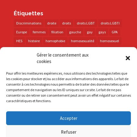
Étiquettes
Discriminations
droite
droits
droits LGBT
droits LGBTI
Europe
femmes
filiation
gauche
gay
gays
GPA
HES
histoire
homophobie
homosexualité
homosexuel
international
intersexes
justice
lesbienne
lesbiennes
Gérer le consentement aux
LGBT
LGBTI
lutte contre les discriminations
macron
cookies
marche des fiertés
mémoire
parentalité
parti socialiste
Pour offrir les meilleures expériences, nous utilisons des technologies telles que
personnes trans
PMA
police
propositions
prévention
les cookies pour stocker et/ou accéder aux informations des appareils. Le fait de
consentir à ces technologies nous permettra de traiter des données telles que le
santé
sida
trans
transphobie
UE
Union européenne
comportement de navigation ou les ID uniques sur ce site. Le fait de ne pas
vih
violences
visibilité
élections
consentir ou de retirer son consentement peut avoir un effet négatif sur certaines
caractéristiques et fonctions.
Accepter
S'inscrire à la Newsletter
Refuser