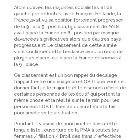
Alors qu’avec les majorités socialistes et de
gauche précédentes, avec François Hollande, la
France avait vu sa position fortement progresser
e
e
de la 9
à la 5
position, le classement de 2018
e
avait placé la France en 6
position par manque
d’avancées significatives alors que d’autres pays
progressaient. Le classement de cette année
vient confirmer cette tendance avec un recul de
plusieurs places qui place la France désormais à
e
la 9
place.
Ce classement est un bon rappel du décalage
frappant entre une image pro-​LGBTI que veut se
donner l’actuelle majorité et le discours officiel de
certaines personnes de l’exécutif qui portent la
même chose et la réalité sur le terrain pour les
personnes LGBTI. Rien de concret n’a été fait
pour améliorer leur situation.
Pourtant, il y aurait de quoi piocher dans cette
longue liste : ouverture de la PMA à toutes les
femmes /​ filiation /​ Droit des trans /​ effectivité