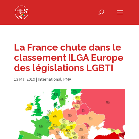
La France chute dans le
classement ILGA Europe
des législations LGBTI
13 Mai 2019
|
International
,
PMA