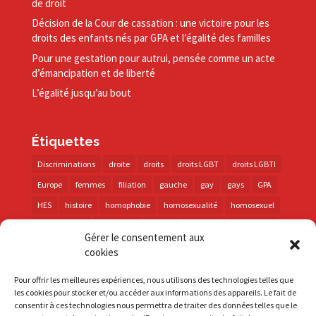
de droit
Décision de la Cour de cassation : une victoire pour les
droits des enfants nés par GPA et l’égalité des familles
Pour une gestation pour autrui, pensée comme un acte
d’émancipation et de liberté
L’égalité jusqu’au bout
Étiquettes
Discriminations
droite
droits
droits LGBT
droits LGBTI
Europe
femmes
filiation
gauche
gay
gays
GPA
HES
histoire
homophobie
homosexualité
homosexuel
international
intersexes
justice
lesbienne
lesbiennes
Gérer le consentement aux
LGBT
LGBTI
lutte contre les discriminations
macron
cookies
marche des fiertés
mémoire
parentalité
parti socialiste
Pour offrir les meilleures expériences, nous utilisons des technologies telles que
personnes trans
PMA
police
propositions
prévention
les cookies pour stocker et/ou accéder aux informations des appareils. Le fait de
consentir à ces technologies nous permettra de traiter des données telles que le
santé
sida
trans
transphobie
UE
Union européenne