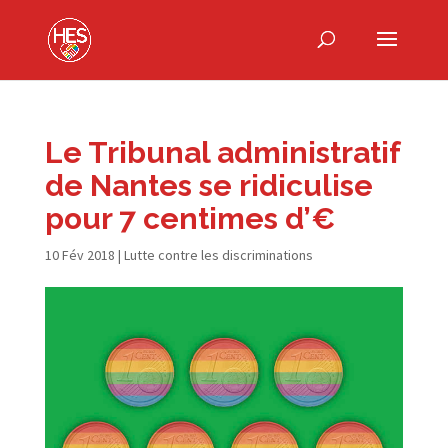
Le Tribunal administratif
de Nantes se ridiculise
pour 7 centimes d’€
10 Fév 2018
|
Lutte contre les discriminations