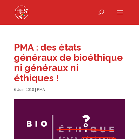
PMA : des états
généraux de bioéthique
ni généraux ni
éthiques !
6 Juin 2018
|
PMA