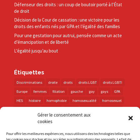
Défenseur des droits : un coup de boutoir porté à l’État
de droit
Décision de la Cour de cassation : une victoire pour les
droits des enfants nés par GPA et l’égalité des familles
Pour une gestation pour autrui, pensée comme un acte
d’émancipation et de liberté
L’égalité jusqu’au bout
Étiquettes
Discriminations
droite
droits
droits LGBT
droits LGBTI
Europe
femmes
filiation
gauche
gay
gays
GPA
HES
histoire
homophobie
homosexualité
homosexuel
international
intersexes
justice
lesbienne
lesbiennes
Gérer le consentement aux
LGBT
LGBTI
lutte contre les discriminations
macron
cookies
marche des fiertés
mémoire
parentalité
parti socialiste
Pour offrir les meilleures expériences, nous utilisons des technologies telles que
personnes trans
PMA
police
propositions
prévention
les cookies pour stocker et/ou accéder aux informations des appareils. Le fait de