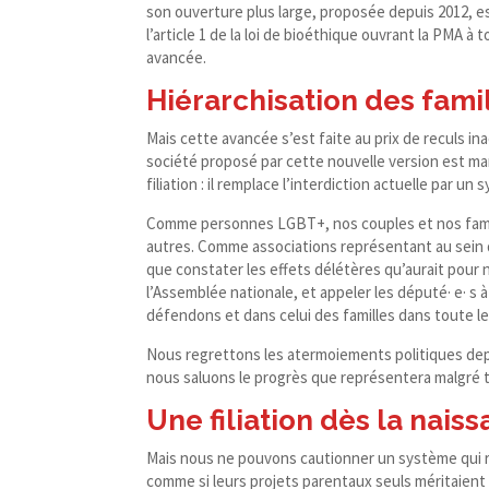
son ouverture plus large, proposée depuis 2012, es
l’article 1 de la loi de bioéthique ouvrant la PMA à
avancée.
Hiérarchisation des fami
Mais cette avancée s’est faite au prix de reculs ina
société proposé par cette nouvelle version est marq
filiation : il remplace l’interdiction actuelle par u
Comme personnes LGBT+, nos couples et nos famill
autres. Comme associations représentant au sein 
que constater les effets délétères qu’aurait pour
l’Assemblée nationale, et appeler les député· e· s à
défendons et dans celui des familles dans toute le
Nous regrettons les atermoiements politiques depui
nous saluons le progrès que représentera malgré t
Une filiation dès la nai
Mais nous ne pouvons cautionner un système qui r
comme si leurs projets parentaux seuls méritaient l