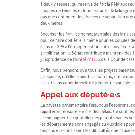
à deux vitesses, qui réserve de fait la PMA aux se
couples de femmes et leurs enfants de la longue 
pas que continuent les drames de séparation que cel
deux mères.
Sécuriser les familles homoparentales dès la nais
pour ce faire doit être la même pour les couples de
issus de GPA à l’étranger est un autre moyen de séc
simplification, le Sénat contribue à maintenir des
jurisprudence de l’
arrêté n°1112
de la Cour de cass
Enfin, nous pensons que tous les projets parenta
grossesse, qu’elles soient cis ou trans, ont le dr
civil et sans conditionnalité à géométrie variable.
Appel aux député·e·s
La navette parlementaire fera, nous l’espérons, so
rajouteront ensuite encore des délais. Ce sont les m
accompagnent au quotidien les parents par les ser
les départements sont engagés au quotidien pour a
besoins et connaissent les difficultés que cause l