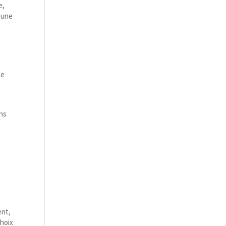
e,
t une
de
s
ons
ent,
choix