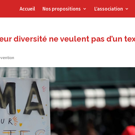
Accueil
Nos propositions
L’association
eur diversité ne veulent pas d’un te
évention