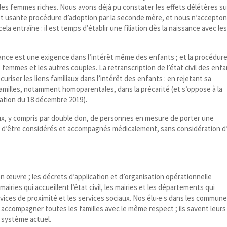
ules femmes riches. Nous avons déjà pu constater les effets délétères su
et usante procédure d’adoption par la seconde mère, et nous n’accepto
a entraîne : il est temps d’établir une filiation dès la naissance avec le
sance est une exigence dans l’intérêt même des enfants ; et la procédur
 femmes et les autres couples. La retranscription de l’état civil des enf
uriser les liens familiaux dans l’intérêt des enfants : en rejetant sa
 familles, notamment homoparentales, dans la précarité (et s’oppose à la
ation du 18 décembre 2019).
ux, y compris par double don, de personnes en mesure de porter une
oit d’être considérés et accompagnés médicalement, sans considération d
n œuvre ; les décrets d’application et d’organisation opérationnelle
airies qui accueillent l’état civil, les mairies et les départements qui
vices de proximité et les services sociaux. Nos élu·e·s dans les commune
ccompagner toutes les familles avec le même respect ; ils savent leurs
e système actuel.