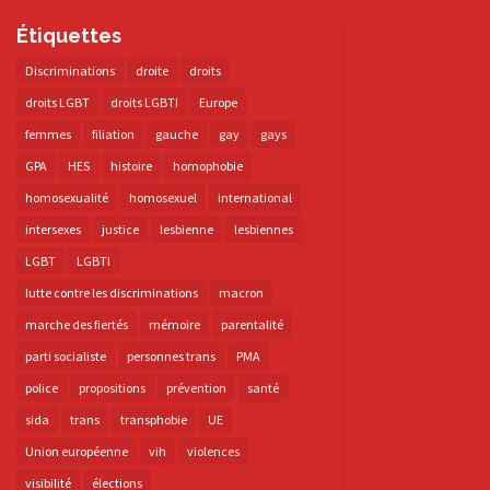
Étiquettes
Discriminations
droite
droits
droits LGBT
droits LGBTI
Europe
femmes
filiation
gauche
gay
gays
GPA
HES
histoire
homophobie
homosexualité
homosexuel
international
intersexes
justice
lesbienne
lesbiennes
LGBT
LGBTI
lutte contre les discriminations
macron
marche des fiertés
mémoire
parentalité
parti socialiste
personnes trans
PMA
police
propositions
prévention
santé
sida
trans
transphobie
UE
Union européenne
vih
violences
visibilité
élections