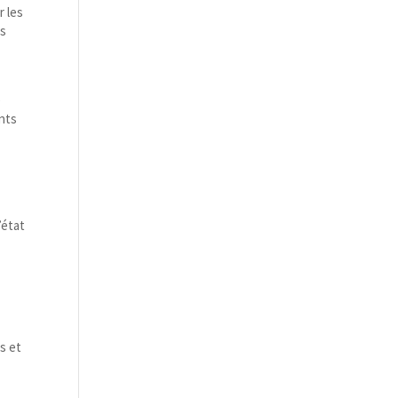
r les
ns
s
e
ants
’état
s et