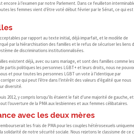
t encore à l’examen par notre Parlement. Dans ce feuilleton interminabl
 toutes les femmes vient d’être voté début février par le Sénat, ce qui es
lles
cceptables par rapport au texte initial, déjà imparfait, et le modèle de
ué par la hiérarchisation des familles et le refus de sécuriser les liens 
n système de discriminations institutionnalisées.
es existent déjà, avec ou sans mariage, et sont des familles comme le
de partis politiques les personnes LGBT+ et leurs droits, nous ne pouv
 nous et pour toutes les personnes LGBT un vote à l’identique par
 corriger ce qui peut l’être dans l’intérêt des valeurs d’égalité que nous
ur diversité.
s 2012, y compris lorsqu’ils étaient le fait d’une majorité de gauche, et
out l’ouverture de la PMA aux lesbiennes et aux femmes célibataires.
ssance avec les deux mères
embourserait les frais de PMA pour les couples hétérosexuels uniquem
a solidarité de notre sécurité sociale. Nous rejetons le classisme de ce 