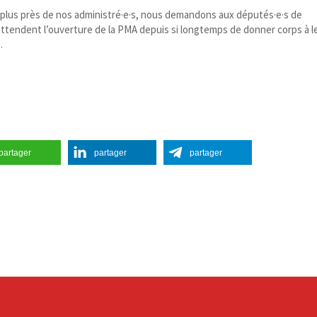
 plus près de nos administré·e·s, nous demandons aux députés·e·s de
ttendent l’ouverture de la PMA depuis si longtemps de donner corps à l
.
partager
partager
partager