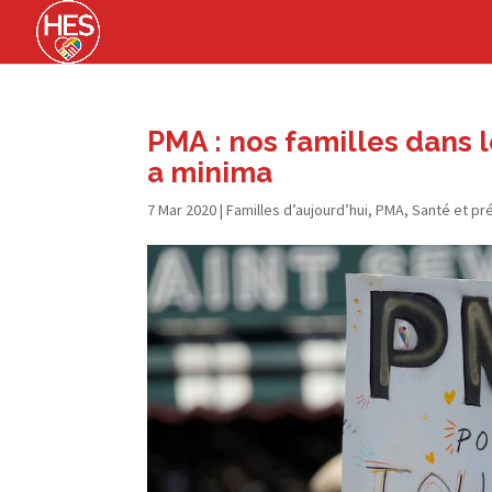
PMA : nos familles dans l
a minima
7 Mar 2020
|
Familles d’aujourd’hui
,
PMA
,
Santé et pr