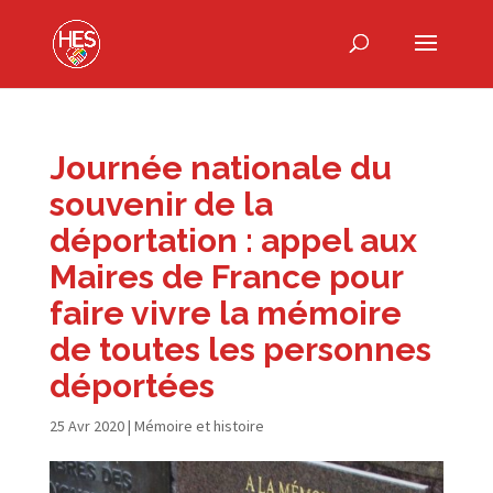
Journée nationale du
souvenir de la
déportation : appel aux
Maires de France pour
faire vivre la mémoire
de toutes les personnes
déportées
25 Avr 2020
|
Mémoire et histoire