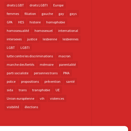
droits LGBT
droits LGBTI
Europe
femmes
filiation
gauche
gay
gays
GPA
HES
histoire
homophobie
homosexualité
homosexuel
international
intersexes
justice
lesbienne
lesbiennes
LGBT
LGBTI
lutte contre les discriminations
macron
marche des fiertés
mémoire
parentalité
parti socialiste
personnes trans
PMA
police
propositions
prévention
santé
sida
trans
transphobie
UE
Union européenne
vih
violences
visibilité
élections