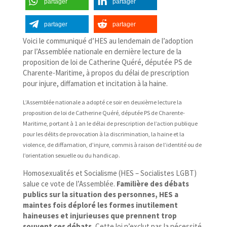
partager
partager
partager
partager
Voici le communiqué d’HES au lendemain de l’adoption
par l’Assemblée nationale en dernière lecture de la
proposition de loi de Catherine Quéré, députée PS de
Charente-​Maritime, à propos du délai de prescription
pour injure, diffamation et incitation à la haine.
L’Assemblée nationale a adopté ce soir en deuxième lecture la
proposition de loi de Catherine Quéré, députée PS de Charente-​
Maritime, portant à 1 an le délai de prescription de l’action publique
pour les délits de provocation à la discrimination, la haine et la
violence, de diffamation, d’injure, commis à raison de l’identité ou de
l’orientation sexuelle ou du handicap.
Homosexualités et Socialisme (HES – Socialistes LGBT)
salue ce vote de l’Assemblée.
Familière des débats
publics sur la situation des personnes, HES a
maintes fois déploré les formes inutilement
haineuses et injurieuses que prennent trop
souvent ces débats.
Cette loi n’exclut pas la nécessité