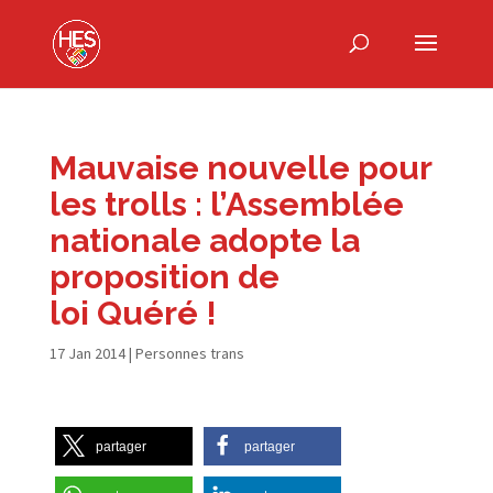
Mauvaise nouvelle pour
les trolls : l’Assemblée
nationale adopte la
proposition de
loi Quéré !
17 Jan 2014
|
Personnes trans
partager
partager