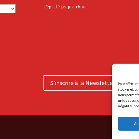
L’égalité jusqu’au bout
S'inscrire à la Newsletter
Pour offrir le
stocker et/ou
nous permettr
uniques sur c
négatif sur c
Ac