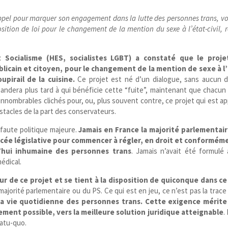
’appel pour marquer son engagement dans la lutte des personnes trans, voi
tion de loi pour le changement de la mention du sexe à l’état-​civil, 
ocialisme (HES, socialistes LGBT) a constaté que le proje
blicain et citoyen, pour le changement de la mention de sexe à l
oupirail de la cuisine.
Ce projet est né d’un dialogue, sans aucun 
mandera plus tard à qui bénéficie cette “fuite”, maintenant que chacun
nombrables clichés pour, ou, plus souvent contre, ce projet qui est ap
tacles de la part des conservateurs.
 faute politique majeure.
Jamais en France la majorité parlementai
ncée législative pour commencer à régler, en droit et conformém
d’hui inhumaine des personnes trans
. Jamais n’avait été formulé 
édical.
r de ce projet et se tient à la disposition de quiconque dans ce
 majorité parlementaire ou du PS. Ce qui est en jeu, ce n’est pas la trace
 la vie quotidienne des personnes trans. Cette exigence mérit
ment possible, vers la meilleure solution juridique atteignable
.
tatu-quo.