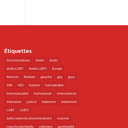
Étiquettes
Discriminations
droite
droits
droits LGBT
droits LGBTI
Europe
femmes
filiation
gauche
gay
gays
GPA
HES
histoire
homophobie
homosexualité
homosexuel
international
intersexes
justice
lesbienne
lesbiennes
LGBT
LGBTI
lutte contre les discriminations
macron
marche des fiertés
mémoire
parentalité