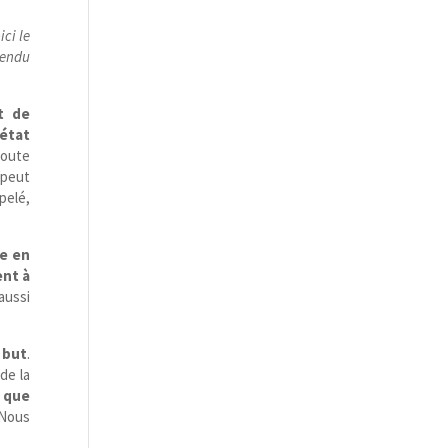
ci le
rendu
t de
’état
doute
 peut
pelé,
re en
ent à
aussi
 but
.
 de la
e que
 Nous