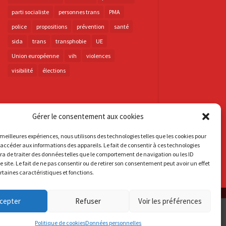
parti socialiste
personnes trans
PMA
police
propositions
prévention
santé
sida
trans
transphobie
UE
Union européenne
vih
violences
visibilité
élections
Gérer le consentement aux cookies
s meilleures expériences, nous utilisons des technologies telles que les cookies pour
 accéder aux informations des appareils. Le fait de consentir à ces technologies
a de traiter des données telles que le comportement de navigation ou les ID
e site. Le fait de ne pas consentir ou de retirer son consentement peut avoir un effet
ertaines caractéristiques et fonctions.
cepter
Refuser
Voir les préférences
Politique de cookies
Données personnelles