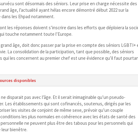
nt survécu sont désormais des séniors. Leur prise en charge nécessite des
rand âge, l’actualité ayant hélas encore démontré début 2022 sur la
te dans les Ehpad notamment.
 les réponses doivent s’inscrire dans les efforts que déploiera la soci
 qui touche notamment toute l’Europe.
u grand âge, doit donc passer par la prise en compte des séniors LGBTI+ 
vie. La consolidation de la participation, tant que possible, des séniors
s qui les concernent au premier chef est une évidence qu’il faut pourta
sources disponibles
 ne disparait pas avec l’âge. Et il serait inimaginable qu’un pseudo-​
ser. Les établissements qui sont cofinancés, soutenus, dirigés par les
utoriser les visites de conjoint de même sexe, prévoir qu’un couple
conditions les plus normales en cohérence avec les états de santé des
e personnelle ne peuvent plus être des tabous pour les personnels qui
 leur bienêtre.