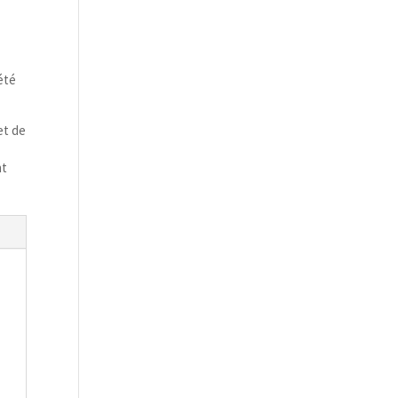
été
et de
nt