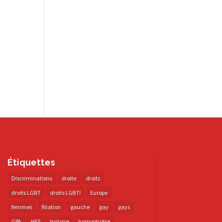
Étiquettes
Discriminations
droite
droits
droits LGBT
droits LGBTI
Europe
femmes
filiation
gauche
gay
gays
GPA
HES
histoire
homophobie