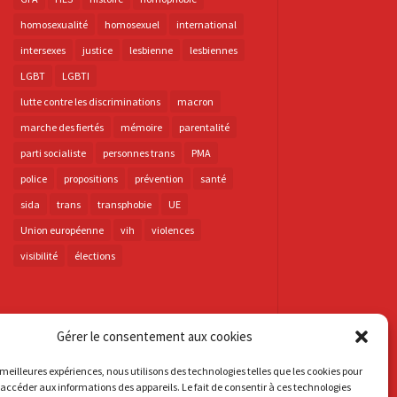
homosexualité
homosexuel
international
intersexes
justice
lesbienne
lesbiennes
LGBT
LGBTI
lutte contre les discriminations
macron
marche des fiertés
mémoire
parentalité
parti socialiste
personnes trans
PMA
police
propositions
prévention
santé
sida
trans
transphobie
UE
Union européenne
vih
violences
visibilité
élections
Gérer le consentement aux cookies
s meilleures expériences, nous utilisons des technologies telles que les cookies pour
 accéder aux informations des appareils. Le fait de consentir à ces technologies