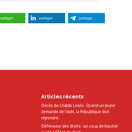
partager
partager
partager
Articles récents
Décès de Lhabib Lewis : Quand un jeune
demande de l’aide, la République doit
répondre.
Défenseur des droits : un coup de boutoir