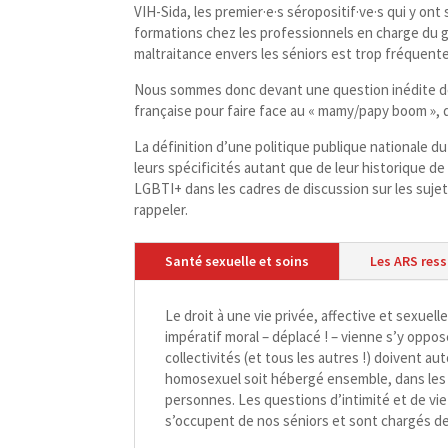
VIH-​Sida, les premier·e·s séropositif·ve·s qui y o
formations chez les professionnels en charge du g
maltraitance envers les séniors est trop fréquen
Nous sommes donc devant une question inédite dont
française pour faire face au « mamy/​papy boom »,
La définition d’une politique publique nationale d
leurs spécificités autant que de leur historique de 
LGBTI+ dans les cadres de discussion sur les sujet
rappeler.
Santé sexuelle et soins
Les ARS res
Le droit à une vie privée, affective et sexuelle
impératif moral – déplacé ! – vienne s’y oppo
collectivités (et tous les autres !) doivent a
homosexuel soit hébergé ensemble, dans les 
personnes. Les questions d’intimité et de vi
s’occupent de nos séniors et sont chargés de