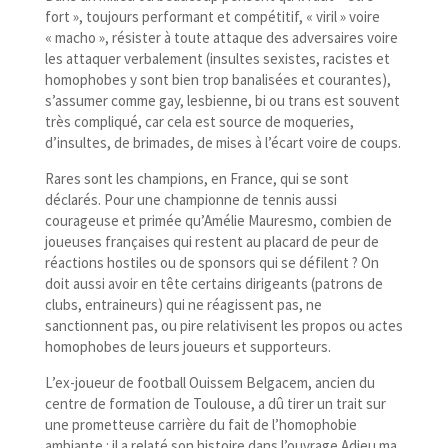
fort », toujours performant et compétitif, « viril » voire
« macho », résister à toute attaque des adversaires voire
les attaquer verbalement (insultes sexistes, racistes et
homophobes y sont bien trop banalisées et courantes),
s’assumer comme gay, lesbienne, bi ou trans est souvent
très compliqué, car cela est source de moqueries,
d’insultes, de brimades, de mises à l’écart voire de coups.
Rares sont les champions, en France, qui se sont
déclarés. Pour une championne de tennis aussi
courageuse et primée qu’Amélie Mauresmo, combien de
joueuses françaises qui restent au placard de peur de
réactions hostiles ou de sponsors qui se défilent ? On
doit aussi avoir en tête certains dirigeants (patrons de
clubs, entraineurs) qui ne réagissent pas, ne
sanctionnent pas, ou pire relativisent les propos ou actes
homophobes de leurs joueurs et supporteurs.
L’ex-joueur de football Ouissem Belgacem, ancien du
centre de formation de Toulouse, a dû tirer un trait sur
une prometteuse carrière du fait de l’homophobie
ambiante : il a relaté son histoire dans l’ouvrage
Adieu ma