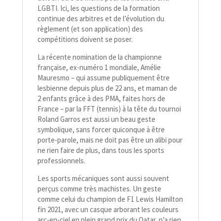
LGBTI. Ici, les questions de la formation
continue des arbitres et de l’évolution du
règlement (et son application) des
compétitions doivent se poser.
La récente nomination de la championne
française, ex-​numéro 1 mondiale, Amélie
Mauresmo – qui assume publiquement être
lesbienne depuis plus de 22 ans, et maman de
2 enfants grâce à des PMA, faites hors de
France – par la FFT (tennis) à la tête du tournoi
Roland Garros est aussi un beau geste
symbolique, sans forcer quiconque à être
porte-​parole, mais ne doit pas être un alibi pour
ne rien faire de plus, dans tous les sports
professionnels.
Les sports mécaniques sont aussi souvent
perçus comme très machistes. Un geste
comme celui du champion de F1 Lewis Hamilton
fin 2021, avec un casque arborant les couleurs
arc-​en-​ciel en plein grand prix du Qatar, n’a rien