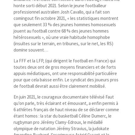
honte
sorti début 2021. Selon le jeune footballeur
professionnel australien Josh Cavallo, qui a fait son
comingout fin octobre 2021, « l
es statistiques montrent
que seulement 33 % des jeunes hommes homosexuels
jouent au football contre 68 % des jeunes hommes
hétérosexuels
», où une vraie habitude homophobe
(insultes sur le terrain, en tribunes, sur le net, les RS)
domine souvent…
La FFF et la LFP, (qui dirigent le football en France) qui
toutes deux ont de gros moyens financiers et de forts
appuis médiatiques, ont une responsabilité particulière
pour que cela baisse enfin. Le syndicat des joueurs pros
de football devrait aussi être clairement mobilisé.
En juin 2021, le courageux documentaire télévisé
Faut
qu’on parle
, très éclairant et émouvant, a enfin permis à
6 athlètes français de haut niveau de se déclarer comme
étant homos : la star du basketball Céline Dumerc, le
rugbyman pro Jérémy Clamy-​Edroux, le médaillé
olympique de natation Jérémy Stravius, la judokate
Amandine Buchard, l’escrimeuse Astrid Guyart et le