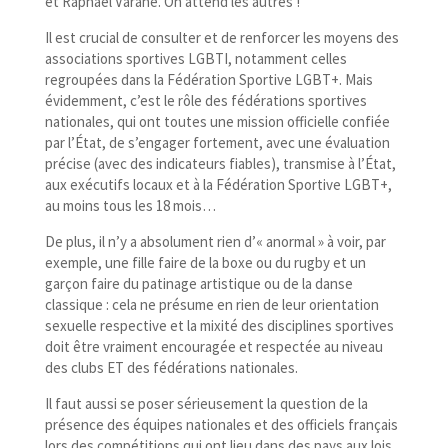
et Raphaël Varane. On attend les autres !
Il est crucial de consulter et de renforcer les moyens des
associations sportives LGBTI, notamment celles
regroupées dans la Fédération Sportive LGBT+. Mais
évidemment, c’est le rôle des fédérations sportives
nationales, qui ont toutes une mission officielle confiée
par l’État, de s’engager fortement, avec une évaluation
précise (avec des indicateurs fiables), transmise à l’État,
aux exécutifs locaux et à la Fédération Sportive LGBT+,
au moins tous les 18 mois…
De plus, il n’y a absolument rien d’« anormal » à voir, par
exemple, une fille faire de la boxe ou du rugby et un
garçon faire du patinage artistique ou de la danse
classique : cela ne présume en rien de leur orientation
sexuelle respective et la mixité des disciplines sportives
doit être vraiment encouragée et respectée au niveau
des clubs ET des fédérations nationales.
Il faut aussi se poser sérieusement la question de la
présence des équipes nationales et des officiels français
lors des compétitions qui ont lieu dans des pays aux lois