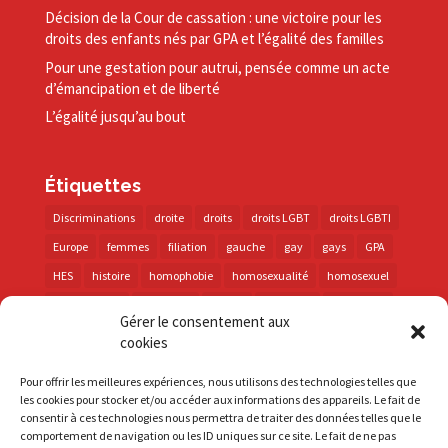
Décision de la Cour de cassation : une victoire pour les
droits des enfants nés par GPA et l’égalité des familles
Pour une gestation pour autrui, pensée comme un acte
d’émancipation et de liberté
L’égalité jusqu’au bout
Étiquettes
Discriminations
droite
droits
droits LGBT
droits LGBTI
Europe
femmes
filiation
gauche
gay
gays
GPA
HES
histoire
homophobie
homosexualité
homosexuel
international
intersexes
justice
lesbienne
lesbiennes
Gérer le consentement aux
LGBT
LGBTI
lutte contre les discriminations
macron
cookies
marche des fiertés
mémoire
parentalité
parti socialiste
Pour offrir les meilleures expériences, nous utilisons des technologies telles que
personnes trans
PMA
police
propositions
prévention
les cookies pour stocker et/ou accéder aux informations des appareils. Le fait de
consentir à ces technologies nous permettra de traiter des données telles que le
santé
sida
trans
transphobie
UE
Union européenne
comportement de navigation ou les ID uniques sur ce site. Le fait de ne pas