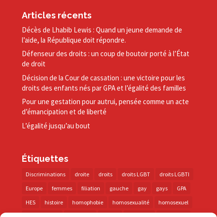
Articles récents
Décès de Lhabib Lewis : Quand un jeune demande de
l’aide, la République doit répondre.
Défenseur des droits : un coup de boutoir porté à l’État
de droit
Décision de la Cour de cassation : une victoire pour les
droits des enfants nés par GPA et l’égalité des familles
Pour une gestation pour autrui, pensée comme un acte
d’émancipation et de liberté
L’égalité jusqu’au bout
Étiquettes
Discriminations
droite
droits
droits LGBT
droits LGBTI
Europe
femmes
filiation
gauche
gay
gays
GPA
HES
histoire
homophobie
homosexualité
homosexuel
international
intersexes
justice
lesbienne
lesbiennes