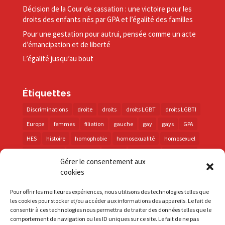
Décision de la Cour de cassation : une victoire pour les
droits des enfants nés par GPA et l’égalité des familles
Pour une gestation pour autrui, pensée comme un acte
d’émancipation et de liberté
L’égalité jusqu’au bout
Étiquettes
Discriminations
droite
droits
droits LGBT
droits LGBTI
Europe
femmes
filiation
gauche
gay
gays
GPA
HES
histoire
homophobie
homosexualité
homosexuel
international
intersexes
justice
lesbienne
lesbiennes
Gérer le consentement aux
LGBT
LGBTI
lutte contre les discriminations
macron
cookies
marche des fiertés
mémoire
parentalité
parti socialiste
Pour offrir les meilleures expériences, nous utilisons des technologies telles que
personnes trans
PMA
police
propositions
prévention
les cookies pour stocker et/ou accéder aux informations des appareils. Le fait de
consentir à ces technologies nous permettra de traiter des données telles que le
santé
sida
trans
transphobie
UE
Union européenne
comportement de navigation ou les ID uniques sur ce site. Le fait de ne pas