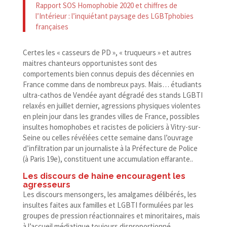
Rapport SOS Homophobie 2020 et chiffres de
l’Intérieur : l’inquiétant paysage des LGBTphobies
françaises
Certes les « casseurs de PD », « truqueurs » et autres
maitres chanteurs opportunistes sont des
comportements bien connus depuis des décennies en
France comme dans de nombreux pays. Mais… étudiants
ultra-​cathos de Vendée ayant dégradé des stands LGBTI
relaxés en juillet dernier, agressions physiques violentes
en plein jour dans les grandes villes de France, possibles
insultes homophobes et racistes de policiers à Vitry-​sur-​
Seine ou celles révélées cette semaine dans l’ouvrage
d’infiltration par un journaliste à la Préfecture de Police
(à Paris 19
e
), constituent une accumulation effarante..
Les discours de haine encouragent les
agresseurs
Les discours mensongers, les amalgames délibérés, les
insultes faites aux familles et LGBTI formulées par les
groupes de pression réactionnaires et minoritaires, mais
à l’accueil médiatique toujours disproportionné,