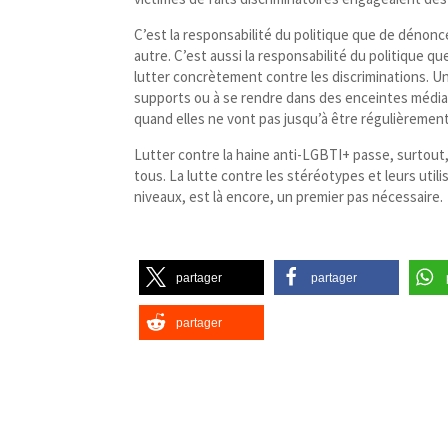
C’est la responsabilité du politique que de dénonc
autre. C’est aussi la responsabilité du politique 
lutter concrètement contre les discriminations. Un
supports ou à se rendre dans des enceintes médiati
quand elles ne vont pas jusqu’à être régulièreme
Lutter contre la haine anti-​LGBTI+ passe, surtout, 
tous. La lutte contre les stéréotypes et leurs utili
niveaux, est là encore, un premier pas nécessaire.
partager
partager
partager