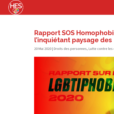
Rapport SOS Homophobie 2
l’inquiétant paysage de
20 Mai 2020
|
Droits des personnes
,
Lutte contre les