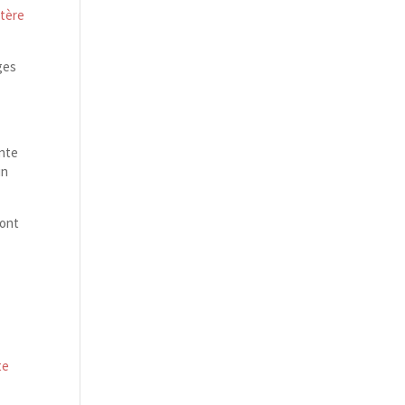
ctère
ges
inte
un
dont
te
s