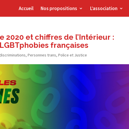
Accueil
Nos propositions
L’association
020 et chiffres de l’Intérieur :
s LGBTphobies françaises
 discriminations
,
Personnes trans
,
Police et Justice