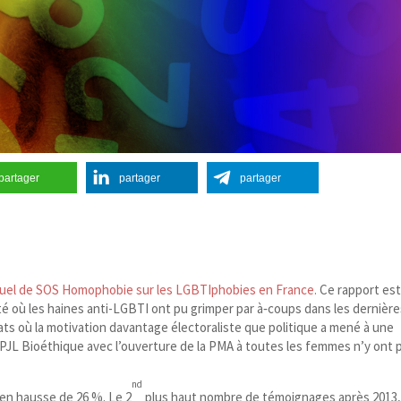
partager
partager
partager
uel de SOS Homophobie sur les LGBTIphobies en France.
Ce rapport est
été où les haines anti-​LGBTI ont pu grimper par à‑coups dans les dernièr
ats où la motivation davantage électoraliste que politique a mené à une
e PJL Bioéthique avec l’ouverture de la PMA à toutes les femmes n’y ont 
nd
 en hausse de 26 %. Le 2
plus haut nombre de témoignages après 2013