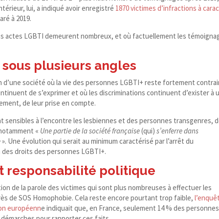
ntérieur, lui, a indiqué avoir enregistré
1870 victimes d’infractions à cara
aré à 2019.
ù les actes LGBTI demeurent nombreux, et où factuellement les témoigna
r sous plusieurs angles
n d’une société où la vie des personnes LGBTI+ reste fortement contra
tinuent de s’exprimer et où les discriminations continuent d’exister à 
lement, de leur prise en compte.
sensibles à l’encontre les lesbiennes et des personnes transgenres, 
e notamment «
Une partie de la société française
(qui)
s’enferre dans
e
». Une évolution qui serait au minimum caractérisé par l’arrêt du
on des droits des personnes LGBTI+.
t responsabilité politique
tion de la parole des victimes qui sont plus nombreuses à effectuer les
rès de SOS Homophobie. Cela reste encore pourtant trop faible,
l’enquê
ion européenn
e indiquait que, en France, seulement 14 % des personne
s démarches pour rapporter ces faits.