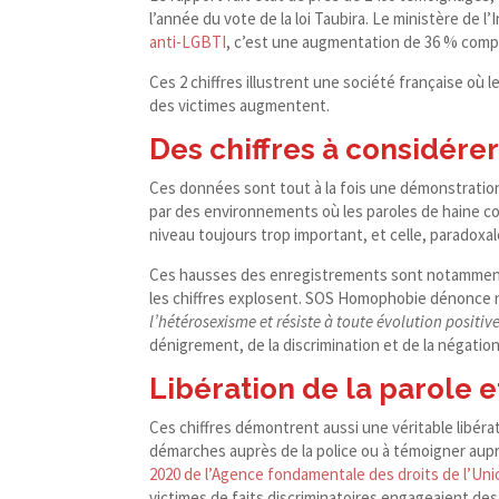
l’année du vote de la loi Taubira. Le ministère de l’I
anti-​LGBTI
, c’est une augmentation de 36 % comp
Ces 2 chiffres illustrent une société française o
des victimes augmentent.
Des chiffres à considére
Ces données sont tout à la fois une démonstratio
par des environnements où les paroles de haine con
niveau toujours trop important, et celle, paradoxa
Ces hausses des enregistrements sont notamment 
les chiffres explosent. SOS Homophobie dénonc
l’hétérosexisme et résiste à toute évolution positiv
dénigrement, de la discrimination et de la négati
Libération de la parole e
Ces chiffres démontrent aussi une véritable libéra
démarches auprès de la police ou à témoigner aup
2020 de l’Agence fondamentale des droits de l’Un
victimes de faits discriminatoires engageaient de