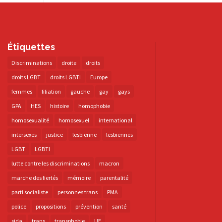
Étiquettes
Discriminations
droite
droits
droits LGBT
droits LGBTI
Europe
femmes
filiation
gauche
gay
gays
GPA
HES
histoire
homophobie
homosexualité
homosexuel
international
intersexes
justice
lesbienne
lesbiennes
LGBT
LGBTI
lutte contre les discriminations
macron
marche des fiertés
mémoire
parentalité
parti socialiste
personnes trans
PMA
police
propositions
prévention
santé
sida
trans
transphobie
UE