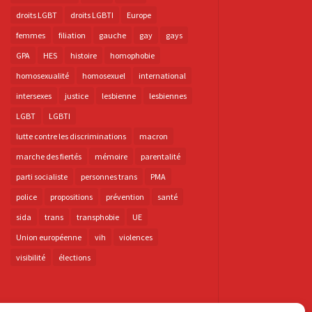
droits LGBT
droits LGBTI
Europe
femmes
filiation
gauche
gay
gays
GPA
HES
histoire
homophobie
homosexualité
homosexuel
international
intersexes
justice
lesbienne
lesbiennes
LGBT
LGBTI
lutte contre les discriminations
macron
marche des fiertés
mémoire
parentalité
parti socialiste
personnes trans
PMA
police
propositions
prévention
santé
sida
trans
transphobie
UE
Union européenne
vih
violences
visibilité
élections