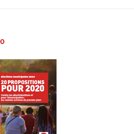
unicipales
20