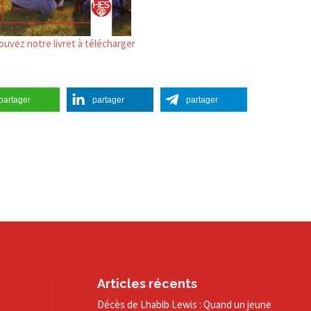
ouvez notre livret à télécharger
partager
partager
partager
Articles récents
Décès de Lhabib Lewis : Quand un jeune