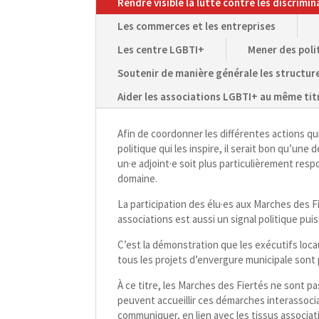
Rendre visible la lutte contre les discrimi
Les commerces et les entreprises
Les centre LGBTI+
Mener des poli
Soutenir de manière générale les structu
Aider les associations LGBTI+ au même tit
Afin de coordonner les différentes actions qui
politique qui les inspire, il serait bon qu’une
un·e adjoint·e soit plus particulièrement resp
domaine.
La participation des élu·es aux Marches des 
associations est aussi un signal politique pui
C’est la démonstration que les exécutifs loca
tous les projets d’envergure municipale sont 
À ce titre, les Marches des Fiertés ne sont p
peuvent accueillir ces démarches interassocia
communiquer, en lien avec les tissus associati