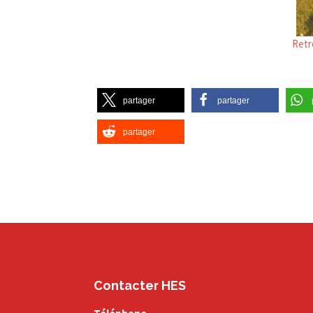
Retr
partager
partager
partager
Contacter HES