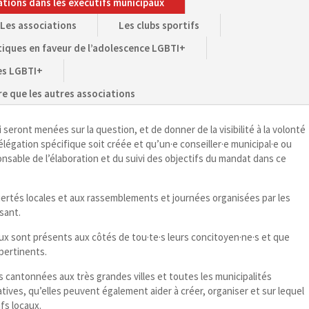
nations dans les exécutifs municipaux
Les associations
Les clubs sportifs
tiques en faveur de l’adolescence LGBTI+
res LGBTI+
re que les autres associations
 seront menées sur la question, et de donner de la visibilité à la volonté
 délégation spécifique soit créée et qu’un·e conseiller·e municipal·e ou
onsable de l’élaboration et du suivi des objectifs du mandat dans ce
Fiertés locales et aux rassemblements et journées organisées par les
ssant.
ux sont présents aux côtés de tou·te·s leurs concitoyen·ne·s et que
pertinents.
as cantonnées aux très grandes villes et toutes les municipalités
tives, qu’elles peuvent également aider à créer, organiser et sur lequel
fs locaux.