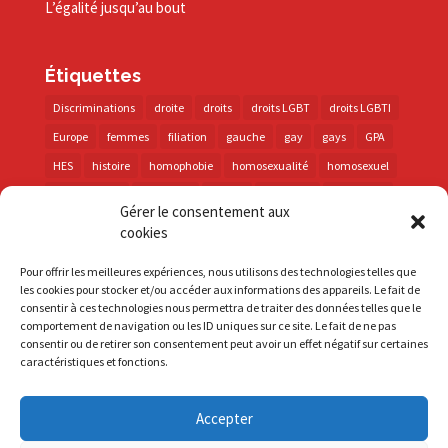
L’égalité jusqu’au bout
Étiquettes
Discriminations
droite
droits
droits LGBT
droits LGBTI
Europe
femmes
filiation
gauche
gay
gays
GPA
HES
histoire
homophobie
homosexualité
homosexuel
international
intersexes
justice
lesbienne
lesbiennes
Gérer le consentement aux
LGBT
LGBTI
lutte contre les discriminations
macron
cookies
marche des fiertés
mémoire
parentalité
parti socialiste
Pour offrir les meilleures expériences, nous utilisons des technologies telles que
personnes trans
PMA
police
propositions
prévention
les cookies pour stocker et/ou accéder aux informations des appareils. Le fait de
consentir à ces technologies nous permettra de traiter des données telles que le
santé
sida
trans
transphobie
UE
Union européenne
comportement de navigation ou les ID uniques sur ce site. Le fait de ne pas
vih
violences
visibilité
élections
consentir ou de retirer son consentement peut avoir un effet négatif sur certaines
caractéristiques et fonctions.
Accepter