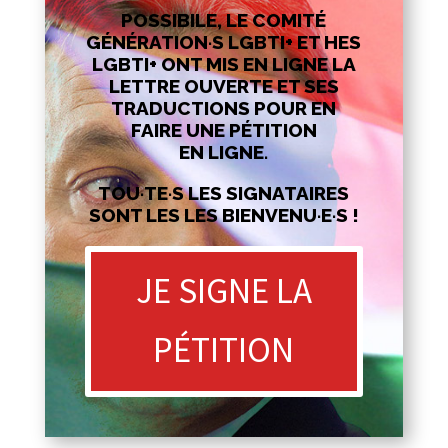
POSSIBILE, LE COMITÉ
GÉNÉRATION·S LGBTI+ ET HES
LGBTI+ ONT MIS EN LIGNE LA
LETTRE OUVERTE ET SES
TRADUCTIONS POUR EN
FAIRE UNE PÉTITION
EN LIGNE.
TOU·TE·S LES SIGNATAIRES
SONT LES LES BIENVENU·E·S !
JE SIGNE LA
PÉTITION