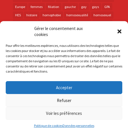
Europe
femmes
filiation
gauche
gay
gays
GPA
HES
histoire
homophobie
homosexualité
homosexuel
international
intersexes
justice
lesbienne
lesbiennes
Gérer le consentement aux
LGBT
LGBTI
lutte contre les discriminations
macron
cookies
marche des fiertés
mémoire
parentalité
parti socialiste
Pour offrir les meilleures expériences, nous utilisons des technologies telles que
personnes trans
PMA
police
propositions
prévention
les cookies pour stocker et/ou accéder aux informations des appareils. Le fait de
consentir à ces technologies nous permettra de traiter des données telles que le
santé
sida
trans
transphobie
UE
Union européenne
comportement de navigation ou les ID uniques sur ce site. Le fait de ne pas
vih
violences
visibilité
élections
consentir ou de retirer son consentement peut avoir un effet négatif sur certaines
caractéristiques et fonctions.
Accepter
S'inscrire à la Newsletter
Refuser
Mentions Légales
Voir les préférences
Politique de cookies
Données personnelles