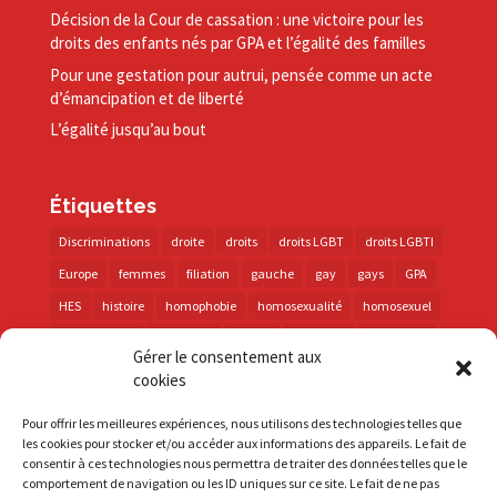
Décision de la Cour de cassation : une victoire pour les
droits des enfants nés par GPA et l’égalité des familles
Pour une gestation pour autrui, pensée comme un acte
d’émancipation et de liberté
L’égalité jusqu’au bout
Étiquettes
Discriminations
droite
droits
droits LGBT
droits LGBTI
Europe
femmes
filiation
gauche
gay
gays
GPA
HES
histoire
homophobie
homosexualité
homosexuel
international
intersexes
justice
lesbienne
lesbiennes
Gérer le consentement aux
LGBT
LGBTI
lutte contre les discriminations
macron
cookies
marche des fiertés
mémoire
parentalité
parti socialiste
Pour offrir les meilleures expériences, nous utilisons des technologies telles que
personnes trans
PMA
police
propositions
prévention
les cookies pour stocker et/ou accéder aux informations des appareils. Le fait de
consentir à ces technologies nous permettra de traiter des données telles que le
santé
sida
trans
transphobie
UE
Union européenne
comportement de navigation ou les ID uniques sur ce site. Le fait de ne pas